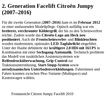
2. Generation Facelift Citroën Jumpy
(2007–2016)
Für die zweite Generation (
2007–2016
) kam es im
Februar 2012
zu einer umfassenden Modellpflege. Optisch auffällig war ein
breiterer, verchromter Kühlergrill
, der bis zu den Scheinwerfern
reichte. Zudem wurde das
Citroën-Logo am Heck neu
positioniert
. Auch die
Frontscheinwerfer-
und
Blinkleuchten
wurden modernisiert, optionales
LED-Tagfahrlicht
eingeführt.
Unter der Haube debütierte der
kräftigere 2.0 HDi mit 163 PS
in
Kombination mit einer
Sechsgang-Automatik
. Technisch profitierte
das Modell von zusätzlichen Assistenzsystemen wie
Reifendrucküberwachung, Grip Control
zur
Traktionsunterstützung,
Start-Stopp-System
sowie
aerodynamischen Unterbodenverkleidungen
. Fahrerinnen und
Fahrer konnten zwischen Pkw-Variante (Multispace) und
Kastenwagen wählen.
Frontansicht Citroen Jumpy Facelift 2010