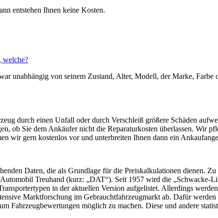
ann entstehen Ihnen keine Kosten.
, welche?
war unabhängig von seinem Zustand, Alter, Modell, der Marke, Farbe o
hrzeug durch einen Unfall oder durch Verschleiß größere Schäden aufwe
gen, ob Sie dem Ankäufer nicht die Reparaturkosten überlassen. Wir pfl
n wir gern kostenlos vor und unterbreiten Ihnen dann ein Ankaufange
henden Daten, die als Grundlage für die Preiskalkulationen dienen. Zu
tomobil Treuhand (kurz: „DAT“). Seit 1957 wird die „Schwacke-Liste
sportertypen in der aktuellen Version aufgelistet. Allerdings werden 
intensive Marktforschung im Gebrauchtfahrzeugmarkt ab. Dafür werden a
 um Fahrzeugbewertungen möglich zu machen. Diese und andere statisti