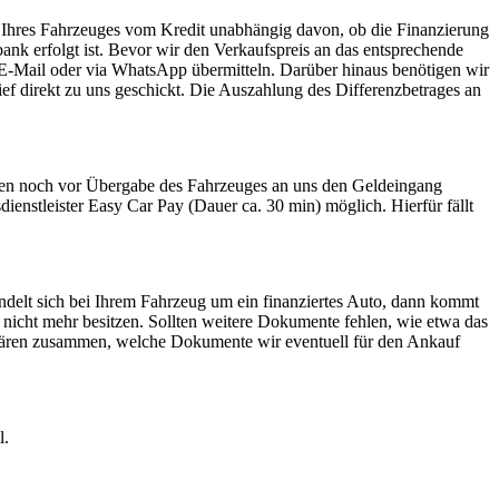
Ihres Fahrzeuges vom Kredit unabhängig davon, ob die Finanzierung
nk erfolgt ist. Bevor wir den Verkaufspreis an das entsprechende
r E-Mail oder via WhatsApp übermitteln. Darüber hinaus benötigen wir
f direkt zu uns geschickt. Die Auszahlung des Differenzbetrages an
önnen noch vor Übergabe des Fahrzeuges an uns den Geldeingang
ienstleister Easy Car Pay (Dauer ca. 30 min) möglich. Hierfür fällt
handelt sich bei Ihrem Fahrzeug um ein finanziertes Auto, dann kommt
 nicht mehr besitzen. Sollten weitere Dokumente fehlen, wie etwa das
 klären zusammen, welche Dokumente wir eventuell für den Ankauf
l.