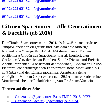
(0152) 292 051 82
info@autolos.de
(0152) 292 051 82
info@autolos.de
(0152) 292 051 82
info@autolos.de
Citroën Spacetourer – Alle Generationen
& Facelifts (ab 2016)
Der Citroën Spacetourer wurde
2016
als Pkw-Variante der dritten
Jumpy-Generation eingeführt und löste damit die bisherige
Nomenklatur "Jumpy Kombi" ab. Mit diesem neuen Namen
positionierte Citroën den Spacetourer klar als komfortablen
Großraum-Van, der sich an Familien, Shuttle-Dienste und Freizeit-
Abenteurer richtet. Er basiert auf der modernen, Pkw-nahen EMP2-
Plattform, die herausragenden Fahrkomfort, hohe Modularität (bis
zu 9 Sitze) und den Einsatz modernster Assistenzsysteme
ermöglicht. Mit dem ë-Spacetourer (seit 2020) nahm er zudem eine
Vorreiterrolle bei der Elektrifizierung von Großraum-Vans ein.
Themen auf dieser Seite
1. Generation (Spacetourer, Basis EMP2, 2016–2023)
1. Generation Facelift (Spacetourer, seit 2024)