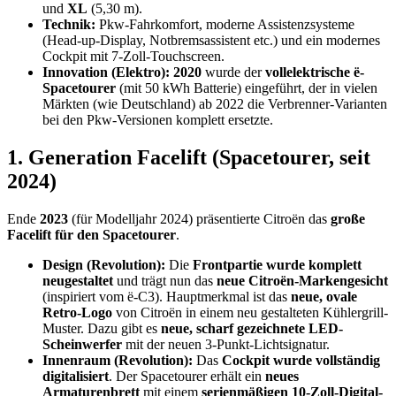
und
XL
(5,30 m).
Technik:
Pkw-Fahrkomfort, moderne Assistenzsysteme
(Head-up-Display, Notbremsassistent etc.) und ein modernes
Cockpit mit 7-Zoll-Touchscreen.
Innovation (Elektro):
2020
wurde der
vollelektrische ë-
Spacetourer
(mit 50 kWh Batterie) eingeführt, der in vielen
Märkten (wie Deutschland) ab 2022 die Verbrenner-Varianten
bei den Pkw-Versionen komplett ersetzte.
1.
Generation Facelift (Spacetourer, seit
2024)
Ende
2023
(für Modelljahr 2024) präsentierte Citroën das
große
Facelift für den Spacetourer
.
Design (Revolution):
Die
Frontpartie wurde komplett
neugestaltet
und trägt nun das
neue Citroën-Markengesicht
(inspiriert vom ë-C3). Hauptmerkmal ist das
neue, ovale
Retro-Logo
von Citroën in einem neu gestalteten Kühlergrill-
Muster. Dazu gibt es
neue, scharf gezeichnete LED-
Scheinwerfer
mit der neuen 3-Punkt-Lichtsignatur.
Innenraum (Revolution):
Das
Cockpit wurde vollständig
digitalisiert
. Der Spacetourer erhält ein
neues
Armaturenbrett
mit einem
serienmäßigen 10-Zoll-Digital-