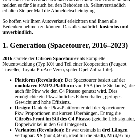
melden es für Sie auch bei den Behörden ab. Selbstverständlich
erhalten Sie per Mail die Abmeldebscheinigung.
So hoffen wir Ihren Autoverkauf erleichtern und Ihnen alle
Bedenken nehmen zu können. Das alles natürlich
kostenlos und
unverbindlich.
1.
Generation (Spacetourer, 2016–2023)
2016
startete der
Citroën Spacetourer
als komplette
Neuentwicklung (Typ K0) und Teil einer Kooperation (Peugeot
Traveller, Toyota ProAce Verso; später Opel Zafira Life).
Plattform (Revolution):
Der Spacetourer basiert auf der
modularen EMP2-Plattform
von PSA (heute Stellantis), die
auch für Pkw wie den C4 Picasso genutzt wird. Dies
ermöglichte ein Pkw-ähnliches Fahrverhalten, geringes
Gewicht und hohe Effizienz.
Design:
Dank der Pkw-Plattform erhielt der Spacetourer
Pkw-Proportionen mit kurzen Überhängen. Er trug die
Citroën-Front im Stil des C4 Picasso
(geteilte Lichtsignatur,
Doppelwinkel in den Grill integriert).
Varianten (Revolution):
Er war erstmals in
drei Längen
verfügbar:
XS
(nur 4,60 m, ideal für die Stadt),
M
(4,95 m)