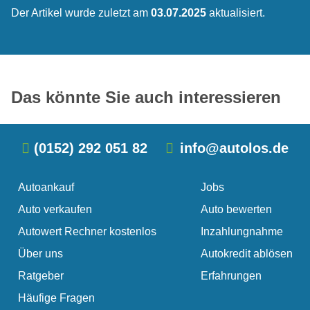
verkaufen
Autowert Rechner kostenlos
Der Artikel wurde zuletzt am
03.07.2025
aktualisiert.
Eine kleine Unachtsamkeit, Glatteis oder ein
Sie fragen sich „Was ist mein Auto wert?“. Den
übersehenes Verkehrszeichen. Die Gründe für
finalen Autowert berechnen nur wenige Anbieter
einen Autounfall sind vielfältig. Solange niemand
tatsächlich kostenlos. Häufig müssen Sie Ihr Auto
Schwacke Liste oder DAT-Liste
schwer …
erst …
Das könnte Sie auch interessieren
(0152) 292 051 82
info@autolos.de
Autoankauf
Jobs
Auto verkaufen
Auto bewerten
Autowert Rechner kostenlos
Inzahlungnahme
Über uns
Autokredit ablösen
Ratgeber
Erfahrungen
Häufige Fragen