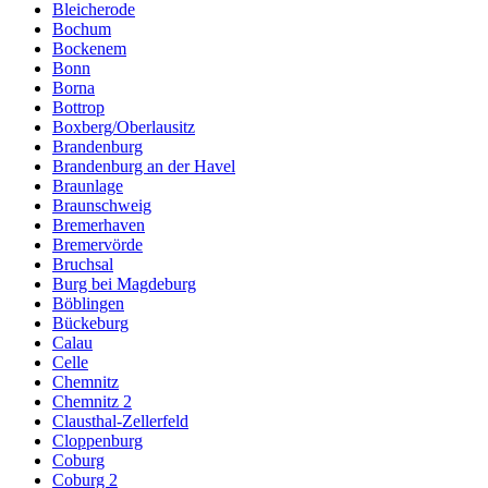
Bleicherode
Bochum
Bockenem
Bonn
Borna
Bottrop
Boxberg/Oberlausitz
Brandenburg
Brandenburg an der Havel
Braunlage
Braunschweig
Bremerhaven
Bremervörde
Bruchsal
Burg bei Magdeburg
Böblingen
Bückeburg
Calau
Celle
Chemnitz
Chemnitz 2
Clausthal-Zellerfeld
Cloppenburg
Coburg
Coburg 2