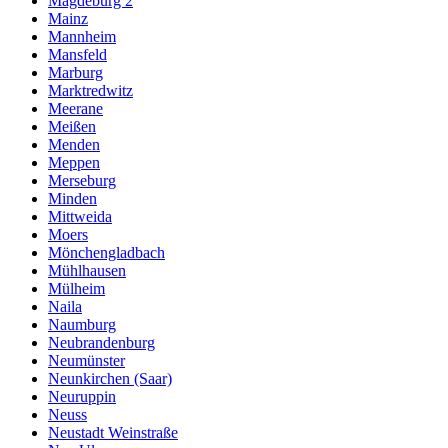
Magdeburg 2
Mainz
Mannheim
Mansfeld
Marburg
Marktredwitz
Meerane
Meißen
Menden
Meppen
Merseburg
Minden
Mittweida
Moers
Mönchengladbach
Mühlhausen
Mülheim
Naila
Naumburg
Neubrandenburg
Neumünster
Neunkirchen (Saar)
Neuruppin
Neuss
Neustadt Weinstraße