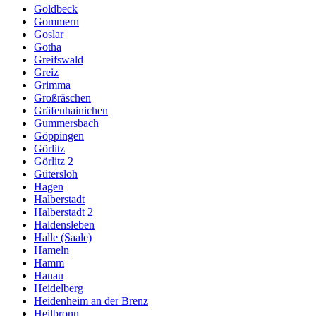
Goldbeck
Gommern
Goslar
Gotha
Greifswald
Greiz
Grimma
Großräschen
Gräfenhainichen
Gummersbach
Göppingen
Görlitz
Görlitz 2
Gütersloh
Hagen
Halberstadt
Halberstadt 2
Haldensleben
Halle (Saale)
Hameln
Hamm
Hanau
Heidelberg
Heidenheim an der Brenz
Heilbronn