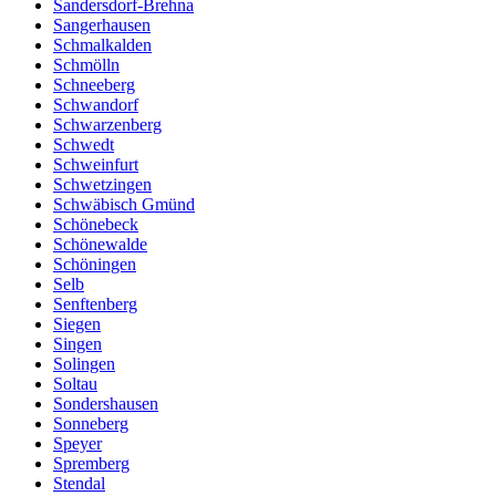
Sandersdorf-Brehna
Sangerhausen
Schmalkalden
Schmölln
Schneeberg
Schwandorf
Schwarzenberg
Schwedt
Schweinfurt
Schwetzingen
Schwäbisch Gmünd
Schönebeck
Schönewalde
Schöningen
Selb
Senftenberg
Siegen
Singen
Solingen
Soltau
Sondershausen
Sonneberg
Speyer
Spremberg
Stendal