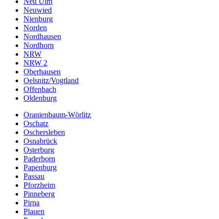
Neu Ulm
Neuwied
Nienburg
Norden
Nordhausen
Nordhorn
NRW
NRW 2
Oberhausen
Oelsnitz/Vogtland
Offenbach
Oldenburg
Oranienbaum-Wörlitz
Oschatz
Oschersleben
Osnabrück
Osterburg
Paderborn
Papenburg
Passau
Pforzheim
Pinneberg
Pirna
Plauen