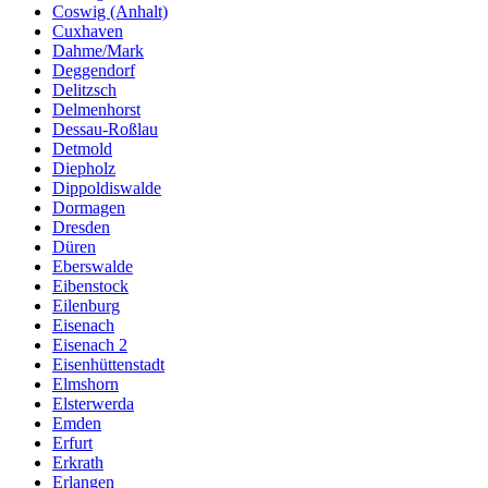
Coswig (Anhalt)
Cuxhaven
Dahme/Mark
Deggendorf
Delitzsch
Delmenhorst
Dessau-Roßlau
Detmold
Diepholz
Dippoldiswalde
Dormagen
Dresden
Düren
Eberswalde
Eibenstock
Eilenburg
Eisenach
Eisenach 2
Eisenhüttenstadt
Elmshorn
Elsterwerda
Emden
Erfurt
Erkrath
Erlangen