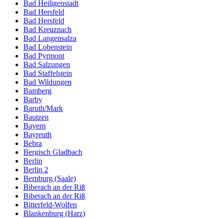
Bad Heiligenstadt
Bad Hersfeld
Bad Hersfeld
Bad Kreuznach
Bad Langensalza
Bad Lobenstein
Bad Pyrmont
Bad Salzungen
Bad Staffelstein
Bad Wildungen
Bamberg
Barby
Baruth/Mark
Bautzen
Bayern
Bayreuth
Bebra
Bergisch Gladbach
Berlin
Berlin 2
Bernburg (Saale)
Biberach an der Riß
Biberach an der Riß
Bitterfeld-Wolfen
Blankenburg (Harz)