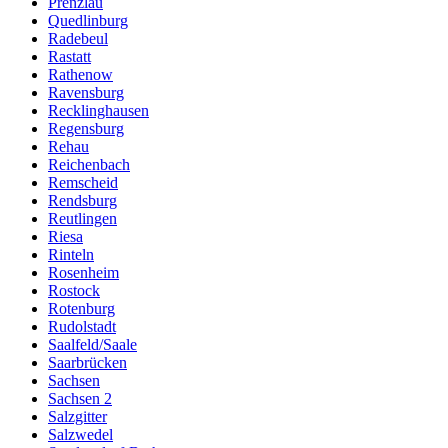
Prenzlau
Quedlinburg
Radebeul
Rastatt
Rathenow
Ravensburg
Recklinghausen
Regensburg
Rehau
Reichenbach
Remscheid
Rendsburg
Reutlingen
Riesa
Rinteln
Rosenheim
Rostock
Rotenburg
Rudolstadt
Saalfeld/Saale
Saarbrücken
Sachsen
Sachsen 2
Salzgitter
Salzwedel