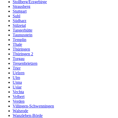
Stollberg/Erzgebirge
Strausberg
Stuttgart
Suhl
Südharz
Sülzetal
Tangerhütte
Taunusstein
Templin
Thale
Thüringen
Thüringen 2
Torgau
Treuenbrietzen
Trier
Uelzen
Ulm
Unna
Uslar
Vechta
Velbert
Verden
Villingen-Schwenningen
Walsrode
Wanzleben-Börde