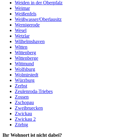
Weiden in der Oberpfalz
Weimar
Weißenfels
Weißwasser/Oberlausitz
Wernigerode
Wesel
Wetzlar
Wilhelmshaven
Witten
Wittenberg
Wittenberge
Wittmund
Wolfsburg
Wolmirstedt
Würzburg
Zerbst
Zeulenroda-Triebes
Zossen
Zschopau
Zweibruecken
Zwickau
Zwickau 2
Zörbig
Ihr Wohnort ist nicht dabei?