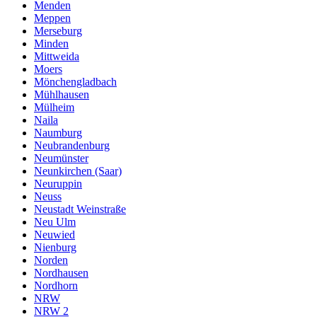
Menden
Meppen
Merseburg
Minden
Mittweida
Moers
Mönchengladbach
Mühlhausen
Mülheim
Naila
Naumburg
Neubrandenburg
Neumünster
Neunkirchen (Saar)
Neuruppin
Neuss
Neustadt Weinstraße
Neu Ulm
Neuwied
Nienburg
Norden
Nordhausen
Nordhorn
NRW
NRW 2