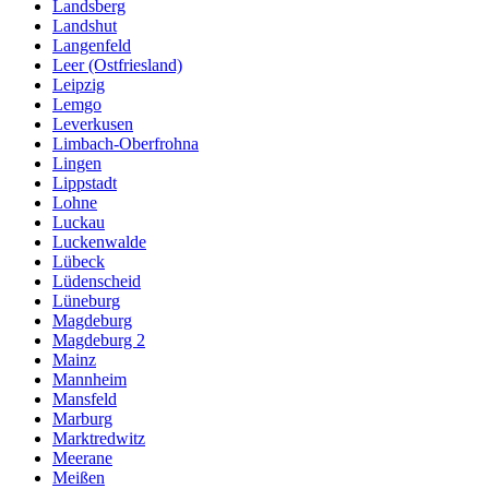
Landsberg
Landshut
Langenfeld
Leer (Ostfriesland)
Leipzig
Lemgo
Leverkusen
Limbach-Oberfrohna
Lingen
Lippstadt
Lohne
Luckau
Luckenwalde
Lübeck
Lüdenscheid
Lüneburg
Magdeburg
Magdeburg 2
Mainz
Mannheim
Mansfeld
Marburg
Marktredwitz
Meerane
Meißen