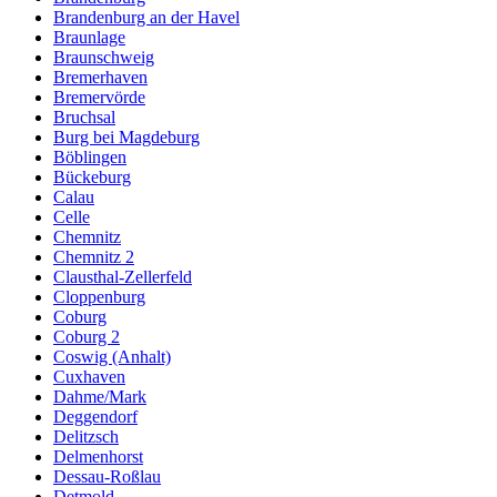
Brandenburg an der Havel
Braunlage
Braunschweig
Bremerhaven
Bremervörde
Bruchsal
Burg bei Magdeburg
Böblingen
Bückeburg
Calau
Celle
Chemnitz
Chemnitz 2
Clausthal-Zellerfeld
Cloppenburg
Coburg
Coburg 2
Coswig (Anhalt)
Cuxhaven
Dahme/Mark
Deggendorf
Delitzsch
Delmenhorst
Dessau-Roßlau
Detmold