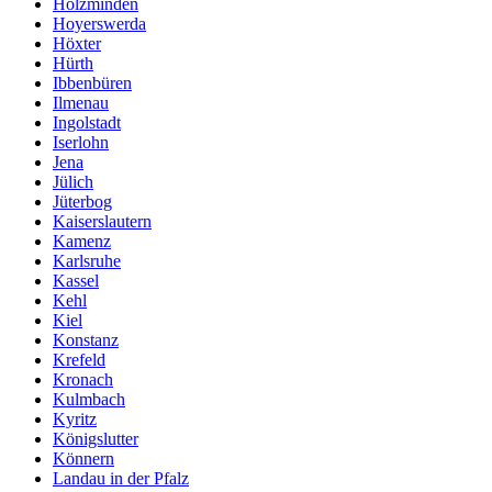
Holzminden
Hoyerswerda
Höxter
Hürth
Ibbenbüren
Ilmenau
Ingolstadt
Iserlohn
Jena
Jülich
Jüterbog
Kaiserslautern
Kamenz
Karlsruhe
Kassel
Kehl
Kiel
Konstanz
Krefeld
Kronach
Kulmbach
Kyritz
Königslutter
Könnern
Landau in der Pfalz