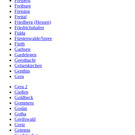
Freiberg
Freiburg
Freising
Freital
Friedberg (Hessen)
Friedrichshafen
Fulda
Fürstenwalde/Spree
Fürth
Garbsen
Gardelegen
Geesthacht
Gelsenkirchen
Genthin
Gera
Gera 2
Gießen
Goldbeck
Gommern
Goslar
Gotha
Greifswald
Greiz
Grimma