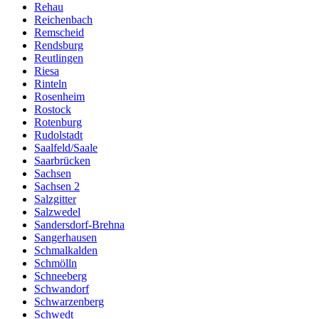
Rehau
Reichenbach
Remscheid
Rendsburg
Reutlingen
Riesa
Rinteln
Rosenheim
Rostock
Rotenburg
Rudolstadt
Saalfeld/Saale
Saarbrücken
Sachsen
Sachsen 2
Salzgitter
Salzwedel
Sandersdorf-Brehna
Sangerhausen
Schmalkalden
Schmölln
Schneeberg
Schwandorf
Schwarzenberg
Schwedt