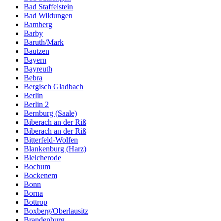
Bad Staffelstein
Bad Wildungen
Bamberg
Barby
Baruth/Mark
Bautzen
Bayern
Bayreuth
Bebra
Bergisch Gladbach
Berlin
Berlin 2
Bernburg (Saale)
Biberach an der Riß
Biberach an der Riß
Bitterfeld-Wolfen
Blankenburg (Harz)
Bleicherode
Bochum
Bockenem
Bonn
Borna
Bottrop
Boxberg/Oberlausitz
Brandenburg