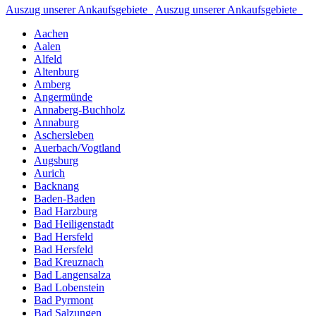
Auszug unserer Ankaufsgebiete
Auszug unserer Ankaufsgebiete
Aachen
Aalen
Alfeld
Altenburg
Amberg
Angermünde
Annaberg-Buchholz
Annaburg
Aschersleben
Auerbach/Vogtland
Augsburg
Aurich
Backnang
Baden-Baden
Bad Harzburg
Bad Heiligenstadt
Bad Hersfeld
Bad Hersfeld
Bad Kreuznach
Bad Langensalza
Bad Lobenstein
Bad Pyrmont
Bad Salzungen