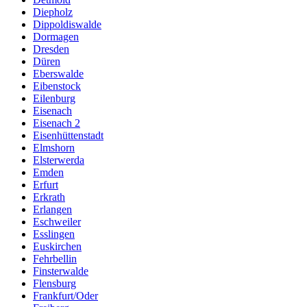
Diepholz
Dippoldiswalde
Dormagen
Dresden
Düren
Eberswalde
Eibenstock
Eilenburg
Eisenach
Eisenach 2
Eisenhüttenstadt
Elmshorn
Elsterwerda
Emden
Erfurt
Erkrath
Erlangen
Eschweiler
Esslingen
Euskirchen
Fehrbellin
Finsterwalde
Flensburg
Frankfurt/Oder