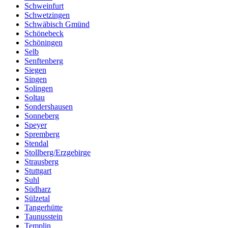
Schweinfurt
Schwetzingen
Schwäbisch Gmünd
Schönebeck
Schöningen
Selb
Senftenberg
Siegen
Singen
Solingen
Soltau
Sondershausen
Sonneberg
Speyer
Spremberg
Stendal
Stollberg/Erzgebirge
Strausberg
Stuttgart
Suhl
Südharz
Sülzetal
Tangerhütte
Taunusstein
Templin