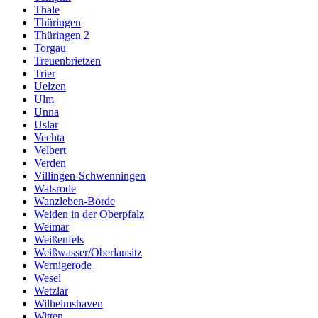
Thale
Thüringen
Thüringen 2
Torgau
Treuenbrietzen
Trier
Uelzen
Ulm
Unna
Uslar
Vechta
Velbert
Verden
Villingen-Schwenningen
Walsrode
Wanzleben-Börde
Weiden in der Oberpfalz
Weimar
Weißenfels
Weißwasser/Oberlausitz
Wernigerode
Wesel
Wetzlar
Wilhelmshaven
Witten