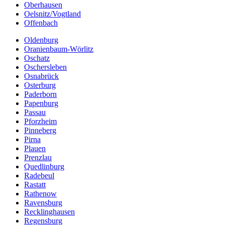
Oberhausen
Oelsnitz/Vogtland
Offenbach
Oldenburg
Oranienbaum-Wörlitz
Oschatz
Oschersleben
Osnabrück
Osterburg
Paderborn
Papenburg
Passau
Pforzheim
Pinneberg
Pirna
Plauen
Prenzlau
Quedlinburg
Radebeul
Rastatt
Rathenow
Ravensburg
Recklinghausen
Regensburg