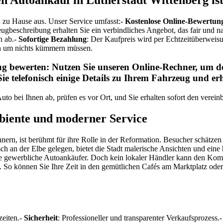
n zu Hause aus. Unser Service umfasst:-
Kostenlose Online-Bewertun
ugbeschreibung erhalten Sie ein verbindliches Angebot, das fair und na
n ab.-
Sofortige Bezahlung
: Der Kaufpreis wird per Echtzeitüberweis
ch um nichts kümmern müssen.
ug bewerten
: Nutzen Sie unseren Online-Rechner, um de
Sie telefonisch einige Details zu Ihrem Fahrzeug und er
Auto bei Ihnen ab, prüfen es vor Ort, und Sie erhalten sofort den verein
biente und moderner Service
rn, ist berühmt für ihre Rolle in der Reformation. Besucher schätzen d
an der Elbe gelegen, bietet die Stadt malerische Ansichten und eine 
ige gewerbliche Autoankäufer. Doch kein lokaler Händler kann den Komf
rt. So können Sie Ihre Zeit in den gemütlichen Cafés am Marktplatz od
zeiten.-
Sicherheit
: Professioneller und transparenter Verkaufsprozess.