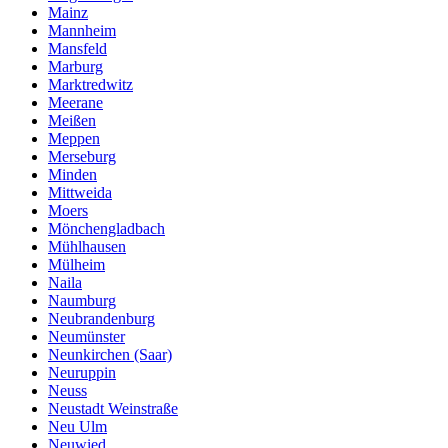
Mainz
Mannheim
Mansfeld
Marburg
Marktredwitz
Meerane
Meißen
Meppen
Merseburg
Minden
Mittweida
Moers
Mönchengladbach
Mühlhausen
Mülheim
Naila
Naumburg
Neubrandenburg
Neumünster
Neunkirchen (Saar)
Neuruppin
Neuss
Neustadt Weinstraße
Neu Ulm
Neuwied