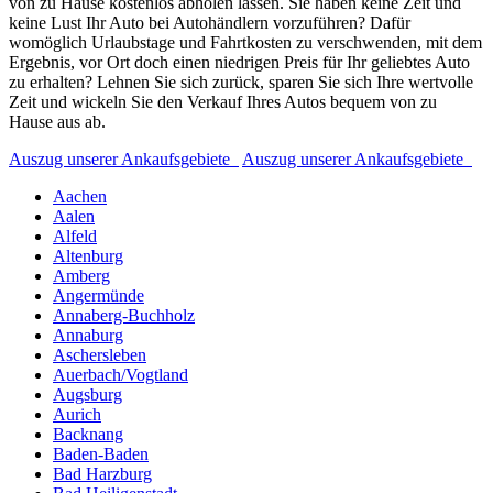
von zu Hause kostenlos abholen lassen. Sie haben keine Zeit und
keine Lust Ihr Auto bei Autohändlern vorzuführen? Dafür
womöglich Urlaubstage und Fahrtkosten zu verschwenden, mit dem
Ergebnis, vor Ort doch einen niedrigen Preis für Ihr geliebtes Auto
zu erhalten? Lehnen Sie sich zurück, sparen Sie sich Ihre wertvolle
Zeit und wickeln Sie den Verkauf Ihres Autos bequem von zu
Hause aus ab.
Auszug unserer Ankaufsgebiete
Auszug unserer Ankaufsgebiete
Aachen
Aalen
Alfeld
Altenburg
Amberg
Angermünde
Annaberg-Buchholz
Annaburg
Aschersleben
Auerbach/Vogtland
Augsburg
Aurich
Backnang
Baden-Baden
Bad Harzburg