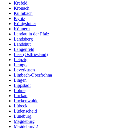
Krefeld
Kronach
Kulmbach
Kyritz
Königslutter
Könnern
Landau in der Pfalz
Landsberg
Landshut
Langenfeld
Leer (Ostfriesland)
Leipzig
Lemgo
Leverkusen
Limbach-Oberfrohna
Lingen
Lippstadt
Lohne
Luckau
Luckenwalde
Lübeck
Lüdenscheid
Lüneburg
Magdeburg
Magdeburg 2