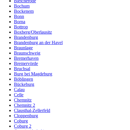
Bleicherode
Bochum
Bockenem
Bonn
Borna
Bottrop
Boxberg/Oberlausitz
Brandenburg
Brandenburg an der Havel
Braunlage
Braunschweig
Bremerhaven
Bremervörde
Bruchsal
Burg bei Magdeburg
Böblingen
Bückeburg
Calau
Celle
Chemnitz
Chemnitz 2
Clausthal-Zellerfeld
Cloppenburg
Coburg
Coburg 2