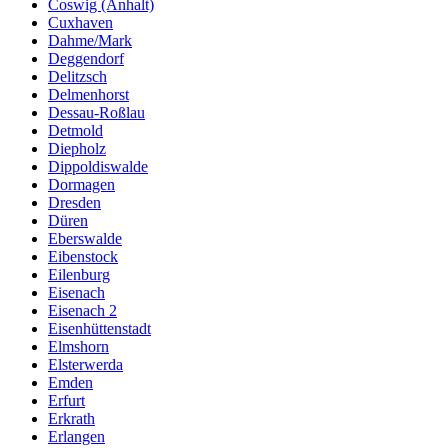
Coswig (Anhalt)
Cuxhaven
Dahme/Mark
Deggendorf
Delitzsch
Delmenhorst
Dessau-Roßlau
Detmold
Diepholz
Dippoldiswalde
Dormagen
Dresden
Düren
Eberswalde
Eibenstock
Eilenburg
Eisenach
Eisenach 2
Eisenhüttenstadt
Elmshorn
Elsterwerda
Emden
Erfurt
Erkrath
Erlangen