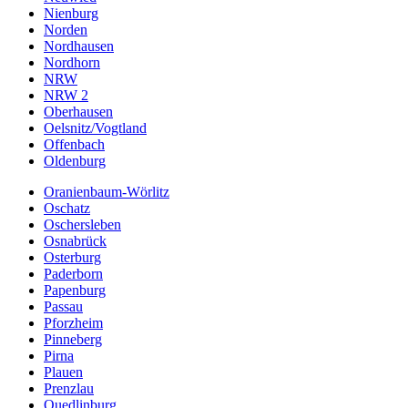
Nienburg
Norden
Nordhausen
Nordhorn
NRW
NRW 2
Oberhausen
Oelsnitz/Vogtland
Offenbach
Oldenburg
Oranienbaum-Wörlitz
Oschatz
Oschersleben
Osnabrück
Osterburg
Paderborn
Papenburg
Passau
Pforzheim
Pinneberg
Pirna
Plauen
Prenzlau
Quedlinburg