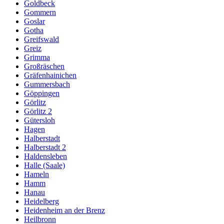
Goldbeck
Gommern
Goslar
Gotha
Greifswald
Greiz
Grimma
Großräschen
Gräfenhainichen
Gummersbach
Göppingen
Görlitz
Görlitz 2
Gütersloh
Hagen
Halberstadt
Halberstadt 2
Haldensleben
Halle (Saale)
Hameln
Hamm
Hanau
Heidelberg
Heidenheim an der Brenz
Heilbronn