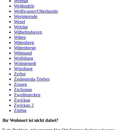
Weimar
Weißenfels
Weißwasser/Oberlausitz
Wernigerode
Wesel
Wetzlar
Wilhelmshaven
Witten
Wittenberg
Wittenberge
Wittmund
Wolfsburg
Wolmirstedt
Würzburg
Zerbst
Zeulenroda-Triebes
Zossen
Zschopau
Zweibruecken
Zwickau
Zwickau 2
Zörbig
Ihr Wohnort ist nicht dabei?