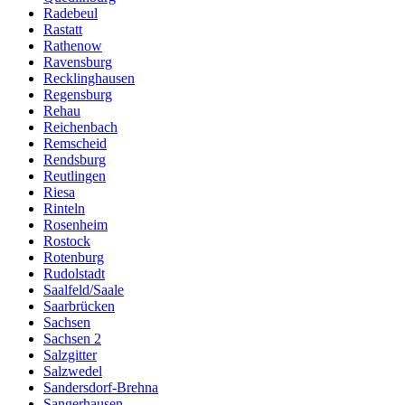
Radebeul
Rastatt
Rathenow
Ravensburg
Recklinghausen
Regensburg
Rehau
Reichenbach
Remscheid
Rendsburg
Reutlingen
Riesa
Rinteln
Rosenheim
Rostock
Rotenburg
Rudolstadt
Saalfeld/Saale
Saarbrücken
Sachsen
Sachsen 2
Salzgitter
Salzwedel
Sandersdorf-Brehna
Sangerhausen