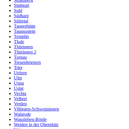
Strausberg
Stuttgart
Suhl
Südharz
Sülzetal
Tangerhütte
Taunusstein
Templin
Thale
Thüringen
Thüringen 2
Torgau
Treuenbrietzen
Trier
Uelzen
Ulm
Unna
Uslar
Vechta
Velbert
Verden
Villingen-Schwenningen
Walsrode
Wanzleben-Börde
Weiden in der Oberpfalz