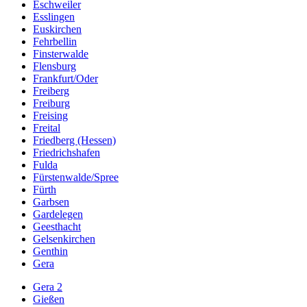
Eschweiler
Esslingen
Euskirchen
Fehrbellin
Finsterwalde
Flensburg
Frankfurt/Oder
Freiberg
Freiburg
Freising
Freital
Friedberg (Hessen)
Friedrichshafen
Fulda
Fürstenwalde/Spree
Fürth
Garbsen
Gardelegen
Geesthacht
Gelsenkirchen
Genthin
Gera
Gera 2
Gießen