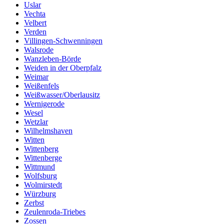
Uslar
Vechta
Velbert
Verden
Villingen-Schwenningen
Walsrode
Wanzleben-Börde
Weiden in der Oberpfalz
Weimar
Weißenfels
Weißwasser/Oberlausitz
Wernigerode
Wesel
Wetzlar
Wilhelmshaven
Witten
Wittenberg
Wittenberge
Wittmund
Wolfsburg
Wolmirstedt
Würzburg
Zerbst
Zeulenroda-Triebes
Zossen