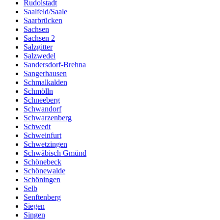
Rudolstadt
Saalfeld/Saale
Saarbrücken
Sachsen
Sachsen 2
Salzgitter
Salzwedel
Sandersdorf-Brehna
Sangerhausen
Schmalkalden
Schmölln
Schneeberg
Schwandorf
Schwarzenberg
Schwedt
Schweinfurt
Schwetzingen
Schwäbisch Gmünd
Schönebeck
Schönewalde
Schöningen
Selb
Senftenberg
Siegen
Singen