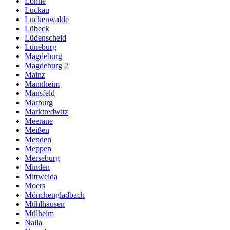
Lohne
Luckau
Luckenwalde
Lübeck
Lüdenscheid
Lüneburg
Magdeburg
Magdeburg 2
Mainz
Mannheim
Mansfeld
Marburg
Marktredwitz
Meerane
Meißen
Menden
Meppen
Merseburg
Minden
Mittweida
Moers
Mönchengladbach
Mühlhausen
Mülheim
Naila