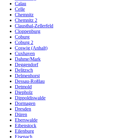
Calau
Celle
Chemnitz
Chemnitz 2
Clausthal-Zellerfeld
Cloppenburg
Coburg
Coburg 2
Coswig (Anhalt)
Cuxhaven
Dahme/Mark
Deggendorf
Delitzsch
Delmenhorst
Dessau-Roßlau
Detmold
Diepholz
Dippoldiswalde
Dormagen
Dresden
Düren
Eberswalde
Eibenstock
Eilenburg
Eisenach