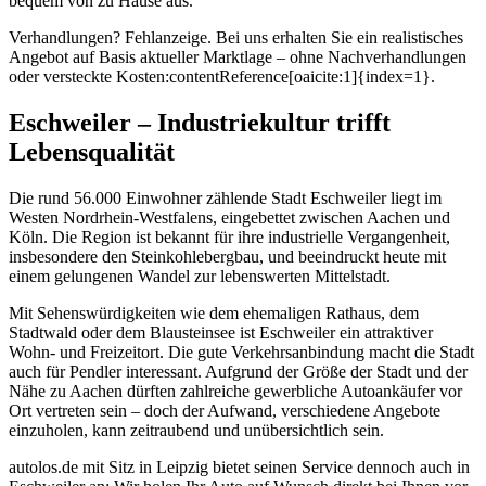
bequem von zu Hause aus.
Verhandlungen? Fehlanzeige. Bei uns erhalten Sie ein realistisches
Angebot auf Basis aktueller Marktlage – ohne Nachverhandlungen
oder versteckte Kosten:contentReference[oaicite:1]{index=1}.
Eschweiler – Industriekultur trifft
Lebensqualität
Die rund 56.000 Einwohner zählende Stadt Eschweiler liegt im
Westen Nordrhein-Westfalens, eingebettet zwischen Aachen und
Köln. Die Region ist bekannt für ihre industrielle Vergangenheit,
insbesondere den Steinkohlebergbau, und beeindruckt heute mit
einem gelungenen Wandel zur lebenswerten Mittelstadt.
Mit Sehenswürdigkeiten wie dem ehemaligen Rathaus, dem
Stadtwald oder dem Blausteinsee ist Eschweiler ein attraktiver
Wohn- und Freizeitort. Die gute Verkehrsanbindung macht die Stadt
auch für Pendler interessant. Aufgrund der Größe der Stadt und der
Nähe zu Aachen dürften zahlreiche gewerbliche Autoankäufer vor
Ort vertreten sein – doch der Aufwand, verschiedene Angebote
einzuholen, kann zeitraubend und unübersichtlich sein.
autolos.de mit Sitz in Leipzig bietet seinen Service dennoch auch in