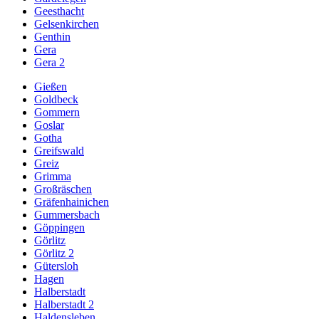
Geesthacht
Gelsenkirchen
Genthin
Gera
Gera 2
Gießen
Goldbeck
Gommern
Goslar
Gotha
Greifswald
Greiz
Grimma
Großräschen
Gräfenhainichen
Gummersbach
Göppingen
Görlitz
Görlitz 2
Gütersloh
Hagen
Halberstadt
Halberstadt 2
Haldensleben