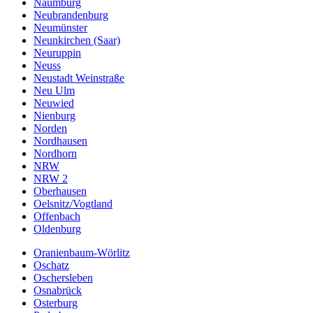
Naumburg
Neubrandenburg
Neumünster
Neunkirchen (Saar)
Neuruppin
Neuss
Neustadt Weinstraße
Neu Ulm
Neuwied
Nienburg
Norden
Nordhausen
Nordhorn
NRW
NRW 2
Oberhausen
Oelsnitz/Vogtland
Offenbach
Oldenburg
Oranienbaum-Wörlitz
Oschatz
Oschersleben
Osnabrück
Osterburg