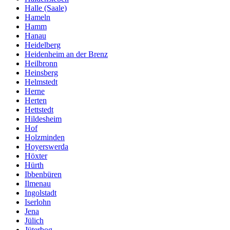
Halle (Saale)
Hameln
Hamm
Hanau
Heidelberg
Heidenheim an der Brenz
Heilbronn
Heinsberg
Helmstedt
Herne
Herten
Hettstedt
Hildesheim
Hof
Holzminden
Hoyerswerda
Höxter
Hürth
Ibbenbüren
Ilmenau
Ingolstadt
Iserlohn
Jena
Jülich
Jüterbog