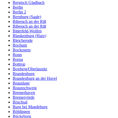
Bergisch Gladbach
Berlin
Berlin 2
Bernburg (Saale)
Biberach an der Riß
Biberach an der Riß
Bitterfeld-Wolfen
Blankenburg (Harz)
Bleicherode
Bochum
Bockenem
Bonn
Borna
Bottrop
Boxberg/Oberlausitz
Brandenburg
Brandenburg an der Havel
Braunlage
Braunschweig
Bremerhaven
Bremervörde
Bruchsal
Burg bei Magdeburg
Böblingen
Bückeburg