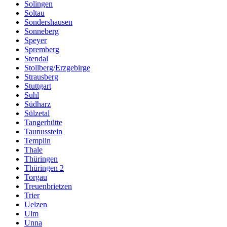
Solingen
Soltau
Sondershausen
Sonneberg
Speyer
Spremberg
Stendal
Stollberg/Erzgebirge
Strausberg
Stuttgart
Suhl
Südharz
Sülzetal
Tangerhütte
Taunusstein
Templin
Thale
Thüringen
Thüringen 2
Torgau
Treuenbrietzen
Trier
Uelzen
Ulm
Unna