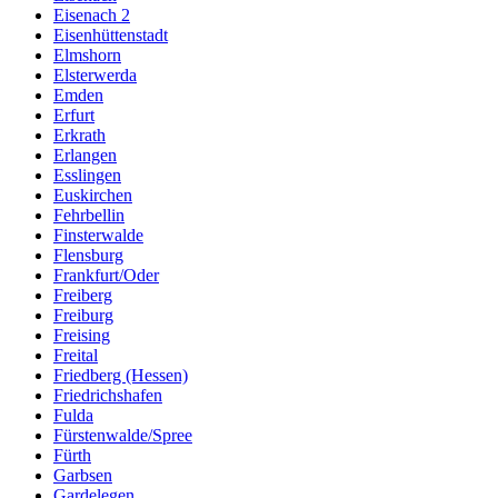
Eisenach 2
Eisenhüttenstadt
Elmshorn
Elsterwerda
Emden
Erfurt
Erkrath
Erlangen
Esslingen
Euskirchen
Fehrbellin
Finsterwalde
Flensburg
Frankfurt/Oder
Freiberg
Freiburg
Freising
Freital
Friedberg (Hessen)
Friedrichshafen
Fulda
Fürstenwalde/Spree
Fürth
Garbsen
Gardelegen