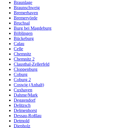
Braunlage
Braunschweig
Bremerhaven
Bremervörde
Bruchsal
Burg bei Magdeburg
Böblingen
Bückeburg
Calau
Celle
Chemnitz
Chemnitz 2
Clausthal-Zellerfeld
Cloppenburg
Coburg
Coburg 2
Coswig (Anhalt)
Cuxhaven
Dahme/Mark
Deggendorf
Delitzsch
Delmenhorst
Dessau-Roßlau
Detmold
Diepholz