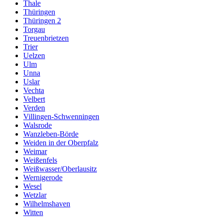
Thale
Thüringen
Thüringen 2
Torgau
Treuenbrietzen
Trier
Uelzen
Ulm
Unna
Uslar
Vechta
Velbert
Verden
Villingen-Schwenningen
Walsrode
Wanzleben-Börde
Weiden in der Oberpfalz
Weimar
Weißenfels
Weißwasser/Oberlausitz
Wernigerode
Wesel
Wetzlar
Wilhelmshaven
Witten