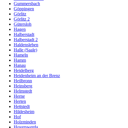
Gummersbach
Göppingen
Görlitz
Görlitz 2
Gütersloh
Hagen
Halberstadt
Halberstadt 2
Haldensleben
Halle (Saale)
Hameln
Hamm
Hanau
Heidelberg
Heidenheim an der Brenz
Heilbronn
Heinsberg
Helmstedt
Herne
Herten
Hettstedt
Hildesheim
Hof
Holzminden
Hoyerswerda