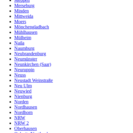
Meppen
Merseburg
Minden
Mittweida
Moers
Mönchengladbach
Mühlhausen
Mülheim
Naila
Naumburg
Neubrandenburg
Neumünster
Neunkirchen (Saar)
Neuruppin
Neuss
Neustadt Weinstraße
Neu Ulm
Neuwied
Nienburg
Norden
Nordhausen
Nordhorn
NRW
NRW 2
Oberhausen