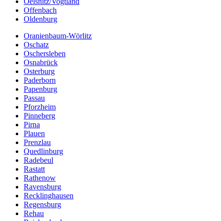
Oelsnitz/Vogtland
Offenbach
Oldenburg
Oranienbaum-Wörlitz
Oschatz
Oschersleben
Osnabrück
Osterburg
Paderborn
Papenburg
Passau
Pforzheim
Pinneberg
Pirna
Plauen
Prenzlau
Quedlinburg
Radebeul
Rastatt
Rathenow
Ravensburg
Recklinghausen
Regensburg
Rehau