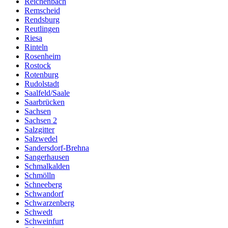
Reichenbach
Remscheid
Rendsburg
Reutlingen
Riesa
Rinteln
Rosenheim
Rostock
Rotenburg
Rudolstadt
Saalfeld/Saale
Saarbrücken
Sachsen
Sachsen 2
Salzgitter
Salzwedel
Sandersdorf-Brehna
Sangerhausen
Schmalkalden
Schmölln
Schneeberg
Schwandorf
Schwarzenberg
Schwedt
Schweinfurt