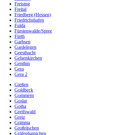
Freising
Freital
Friedberg (Hessen)
Friedrichshafen
Fulda
Fürstenwalde/Spree
Fürth
Garbsen
Gardelegen
Geesthacht
Gelsenkirchen
Genthin
Gera
Gera 2
Gießen
Goldbeck
Gommern
Goslar
Gotha
Greifswald
Greiz
Grimma
Großräschen
Gräfenhainichen