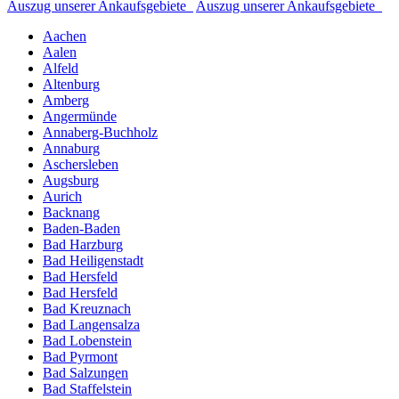
Auszug unserer Ankaufsgebiete
Auszug unserer Ankaufsgebiete
Aachen
Aalen
Alfeld
Altenburg
Amberg
Angermünde
Annaberg-Buchholz
Annaburg
Aschersleben
Augsburg
Aurich
Backnang
Baden-Baden
Bad Harzburg
Bad Heiligenstadt
Bad Hersfeld
Bad Hersfeld
Bad Kreuznach
Bad Langensalza
Bad Lobenstein
Bad Pyrmont
Bad Salzungen
Bad Staffelstein