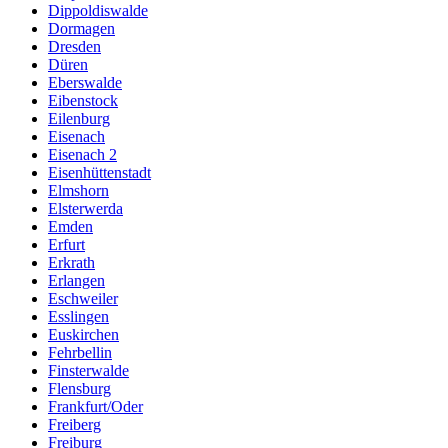
Dippoldiswalde
Dormagen
Dresden
Düren
Eberswalde
Eibenstock
Eilenburg
Eisenach
Eisenach 2
Eisenhüttenstadt
Elmshorn
Elsterwerda
Emden
Erfurt
Erkrath
Erlangen
Eschweiler
Esslingen
Euskirchen
Fehrbellin
Finsterwalde
Flensburg
Frankfurt/Oder
Freiberg
Freiburg