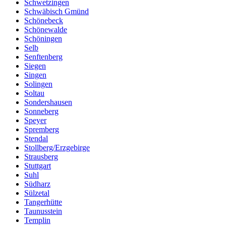
Schwetzingen
Schwäbisch Gmünd
Schönebeck
Schönewalde
Schöningen
Selb
Senftenberg
Siegen
Singen
Solingen
Soltau
Sondershausen
Sonneberg
Speyer
Spremberg
Stendal
Stollberg/Erzgebirge
Strausberg
Stuttgart
Suhl
Südharz
Sülzetal
Tangerhütte
Taunusstein
Templin