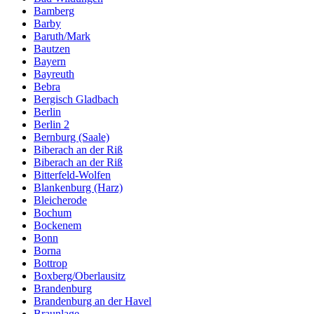
Bamberg
Barby
Baruth/Mark
Bautzen
Bayern
Bayreuth
Bebra
Bergisch Gladbach
Berlin
Berlin 2
Bernburg (Saale)
Biberach an der Riß
Biberach an der Riß
Bitterfeld-Wolfen
Blankenburg (Harz)
Bleicherode
Bochum
Bockenem
Bonn
Borna
Bottrop
Boxberg/Oberlausitz
Brandenburg
Brandenburg an der Havel
Braunlage