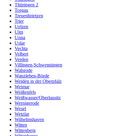
Thüringen 2
Torgau
Treuenbrietzen
Trier
Uelzen
Ulm
Unna
Uslar
Vechta
Velbert
Verden
Villingen-Schwenningen
Walsrode
Wanzleben-Börde
Weiden in der Oberpfalz
Weimar
Weißenfels
Weißwasser/Oberlausitz
Wernigerode
Wesel
Wetzlar
Wilhelmshaven
Witten
Wittenberg
Wittenberge