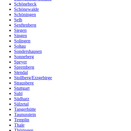
Schönebeck
Schönewalde
Schöningen
Selb
Senftenberg
Siegen
Singen
Solingen
Soltau
Sondershausen
Sonneberg
Speyer
Spremberg
Stendal
Stollberg/Erzgebirge
Strausberg
Stuttgart
Suhl
Südharz
Sülzetal
Tangerhütte
Taunusstein
Templin
Thale
Thüringen