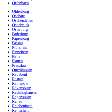
Offenbach
Oldenburg
Oschatz
Oschersleben
Osnabrück
Osterburg
Paderborn
Papenburg
Passau
Pforzheim
Pinneberg
Pirna
Plauen
Prenzlau
Quedlinburg
Radebeul
Rastatt
Rathenow
Ravensburg
Recklinghausen
Regensburg
Rehau
Reichenbach
Remscheid