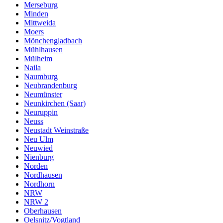
Merseburg
Minden
Mittweida
Moers
Mönchengladbach
Mühlhausen
Mülheim
Naila
Naumburg
Neubrandenburg
Neumünster
Neunkirchen (Saar)
Neuruppin
Neuss
Neustadt Weinstraße
Neu Ulm
Neuwied
Nienburg
Norden
Nordhausen
Nordhorn
NRW
NRW 2
Oberhausen
Oelsnitz/Vogtland