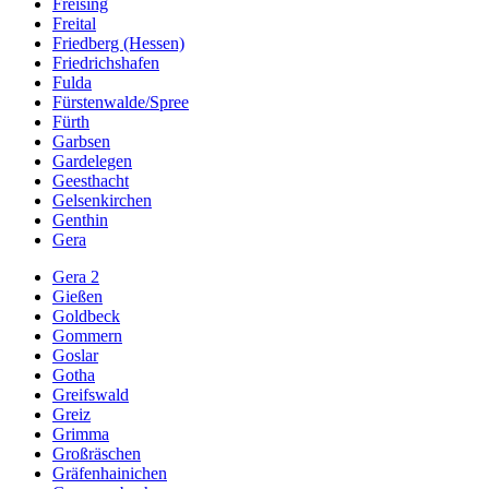
Freising
Freital
Friedberg (Hessen)
Friedrichshafen
Fulda
Fürstenwalde/Spree
Fürth
Garbsen
Gardelegen
Geesthacht
Gelsenkirchen
Genthin
Gera
Gera 2
Gießen
Goldbeck
Gommern
Goslar
Gotha
Greifswald
Greiz
Grimma
Großräschen
Gräfenhainichen