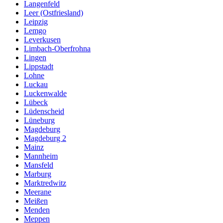
Langenfeld
Leer (Ostfriesland)
Leipzig
Lemgo
Leverkusen
Limbach-Oberfrohna
Lingen
Lippstadt
Lohne
Luckau
Luckenwalde
Lübeck
Lüdenscheid
Lüneburg
Magdeburg
Magdeburg 2
Mainz
Mannheim
Mansfeld
Marburg
Marktredwitz
Meerane
Meißen
Menden
Meppen