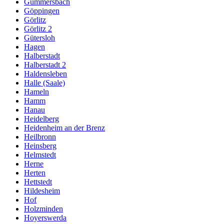
Gummersbach
Göppingen
Görlitz
Görlitz 2
Gütersloh
Hagen
Halberstadt
Halberstadt 2
Haldensleben
Halle (Saale)
Hameln
Hamm
Hanau
Heidelberg
Heidenheim an der Brenz
Heilbronn
Heinsberg
Helmstedt
Herne
Herten
Hettstedt
Hildesheim
Hof
Holzminden
Hoyerswerda