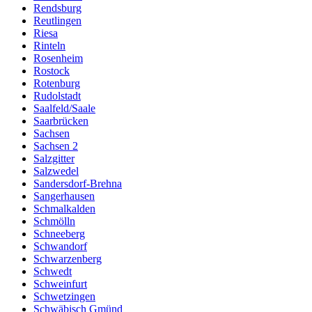
Rendsburg
Reutlingen
Riesa
Rinteln
Rosenheim
Rostock
Rotenburg
Rudolstadt
Saalfeld/Saale
Saarbrücken
Sachsen
Sachsen 2
Salzgitter
Salzwedel
Sandersdorf-Brehna
Sangerhausen
Schmalkalden
Schmölln
Schneeberg
Schwandorf
Schwarzenberg
Schwedt
Schweinfurt
Schwetzingen
Schwäbisch Gmünd