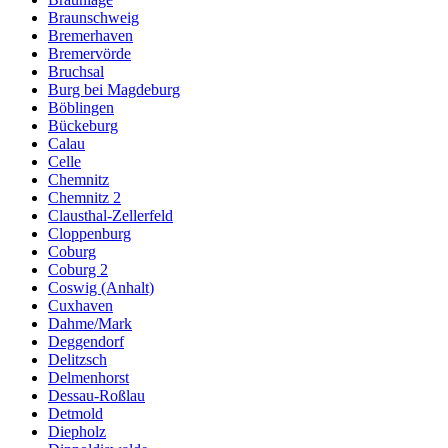
Braunschweig
Bremerhaven
Bremervörde
Bruchsal
Burg bei Magdeburg
Böblingen
Bückeburg
Calau
Celle
Chemnitz
Chemnitz 2
Clausthal-Zellerfeld
Cloppenburg
Coburg
Coburg 2
Coswig (Anhalt)
Cuxhaven
Dahme/Mark
Deggendorf
Delitzsch
Delmenhorst
Dessau-Roßlau
Detmold
Diepholz