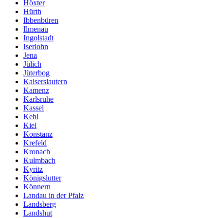
Höxter
Hürth
Ibbenbüren
Ilmenau
Ingolstadt
Iserlohn
Jena
Jülich
Jüterbog
Kaiserslautern
Kamenz
Karlsruhe
Kassel
Kehl
Kiel
Konstanz
Krefeld
Kronach
Kulmbach
Kyritz
Königslutter
Könnern
Landau in der Pfalz
Landsberg
Landshut