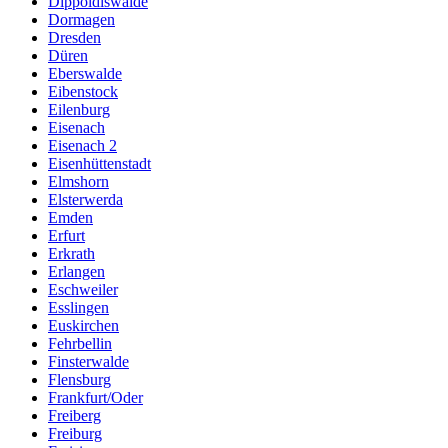
Dippoldiswalde
Dormagen
Dresden
Düren
Eberswalde
Eibenstock
Eilenburg
Eisenach
Eisenach 2
Eisenhüttenstadt
Elmshorn
Elsterwerda
Emden
Erfurt
Erkrath
Erlangen
Eschweiler
Esslingen
Euskirchen
Fehrbellin
Finsterwalde
Flensburg
Frankfurt/Oder
Freiberg
Freiburg