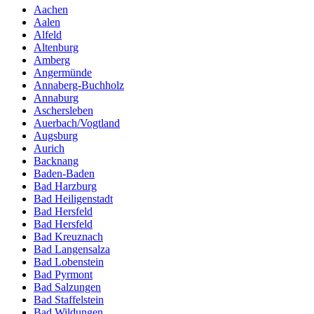
Aachen
Aalen
Alfeld
Altenburg
Amberg
Angermünde
Annaberg-Buchholz
Annaburg
Aschersleben
Auerbach/Vogtland
Augsburg
Aurich
Backnang
Baden-Baden
Bad Harzburg
Bad Heiligenstadt
Bad Hersfeld
Bad Hersfeld
Bad Kreuznach
Bad Langensalza
Bad Lobenstein
Bad Pyrmont
Bad Salzungen
Bad Staffelstein
Bad Wildungen