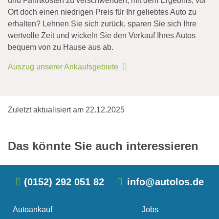
und Fahrtkosten zu verschwenden, mit dem Ergebnis, vor
Ort doch einen niedrigen Preis für Ihr geliebtes Auto zu
erhalten? Lehnen Sie sich zurück, sparen Sie sich Ihre
wertvolle Zeit und wickeln Sie den Verkauf Ihres Autos
bequem von zu Hause aus ab.
Auszug unserer Ankaufsgebiete
Unfallwagen mit Totalschaden
verkaufen
Autowert Rechner kostenlos
Eine kleine Unachtsamkeit, Glatteis oder ein
Sie fragen sich „Was ist mein Auto wert?“. Den
Zuletzt aktualisiert am 22.12.2025
übersehenes Verkehrszeichen. Die Gründe für
finalen Autowert berechnen nur wenige Anbieter
einen Autounfall sind vielfältig. Solange niemand
tatsächlich kostenlos. Häufig müssen Sie Ihr Auto
Schwacke Liste oder DAT-Liste
schwer …
erst …
Das könnte Sie auch interessieren
(0152) 292 051 82
info@autolos.de
Autoankauf
Jobs