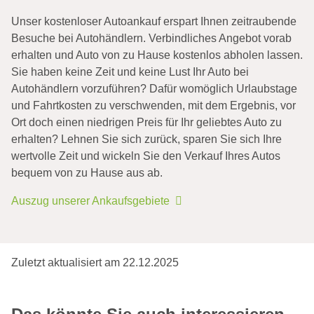
Unser kostenloser Autoankauf erspart Ihnen zeitraubende
Besuche bei Autohändlern. Verbindliches Angebot vorab
erhalten und Auto von zu Hause kostenlos abholen lassen.
Sie haben keine Zeit und keine Lust Ihr Auto bei
Autohändlern vorzuführen? Dafür womöglich Urlaubstage
und Fahrtkosten zu verschwenden, mit dem Ergebnis, vor
Ort doch einen niedrigen Preis für Ihr geliebtes Auto zu
erhalten? Lehnen Sie sich zurück, sparen Sie sich Ihre
wertvolle Zeit und wickeln Sie den Verkauf Ihres Autos
bequem von zu Hause aus ab.
Auszug unserer Ankaufsgebiete
Unfallwagen mit Totalschaden
verkaufen
Autowert Rechner kostenlos
Eine kleine Unachtsamkeit, Glatteis oder ein
Sie fragen sich „Was ist mein Auto wert?“. Den
Zuletzt aktualisiert am 22.12.2025
übersehenes Verkehrszeichen. Die Gründe für
finalen Autowert berechnen nur wenige Anbieter
einen Autounfall sind vielfältig. Solange niemand
tatsächlich kostenlos. Häufig müssen Sie Ihr Auto
Schwacke Liste oder DAT-Liste
schwer …
erst …