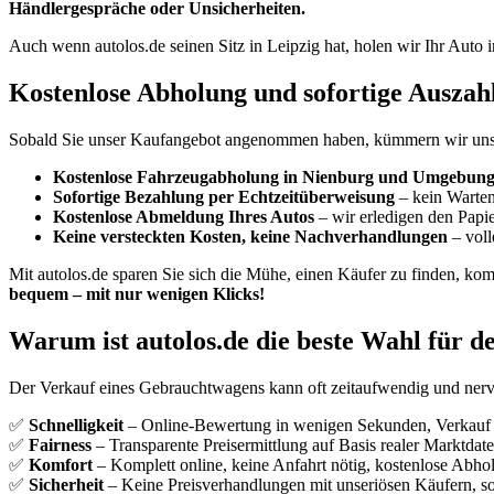
Händlergespräche oder Unsicherheiten.
Auch wenn autolos.de seinen Sitz in Leipzig hat, holen wir Ihr Aut
Kostenlose Abholung und sofortige Ausza
Sobald Sie unser Kaufangebot angenommen haben, kümmern wir uns u
Kostenlose Fahrzeugabholung in Nienburg und Umgebun
Sofortige Bezahlung per Echtzeitüberweisung
– kein Warten
Kostenlose Abmeldung Ihres Autos
– wir erledigen den Papie
Keine versteckten Kosten, keine Nachverhandlungen
– voll
Mit autolos.de sparen Sie sich die Mühe, einen Käufer zu finden, kom
bequem – mit nur wenigen Klicks!
Warum ist autolos.de die beste Wahl für 
Der Verkauf eines Gebrauchtwagens kann oft zeitaufwendig und nerven
✅
Schnelligkeit
– Online-Bewertung in wenigen Sekunden, Verkauf o
✅
Fairness
– Transparente Preisermittlung auf Basis realer Marktdate
✅
Komfort
– Komplett online, keine Anfahrt nötig, kostenlose Abho
✅
Sicherheit
– Keine Preisverhandlungen mit unseriösen Käufern, s