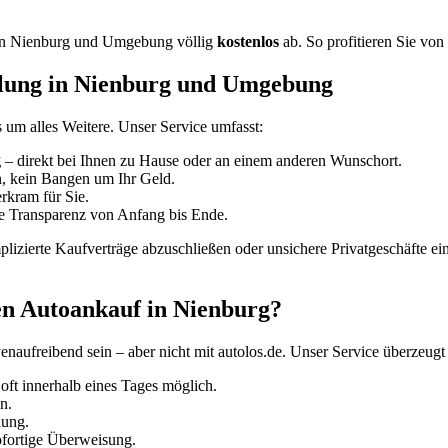
o in Nienburg und Umgebung völlig
kostenlos
ab. So profitieren Sie vo
hlung in Nienburg und Umgebung
m alles Weitere. Unser Service umfasst:
g
– direkt bei Ihnen zu Hause oder an einem anderen Wunschort.
, kein Bangen um Ihr Geld.
rkram für Sie.
e Transparenz von Anfang bis Ende.
plizierte Kaufverträge abzuschließen oder unsichere Privatgeschäfte e
den Autoankauf in Nienburg?
aufreibend sein – aber nicht mit autolos.de. Unser Service überzeugt
ft innerhalb eines Tages möglich.
n.
lung.
ofortige Überweisung.