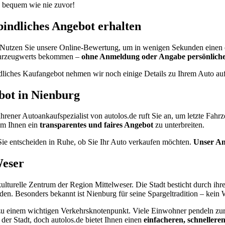
so bequem wie nie zuvor!
bindliches Angebot erhalten
ch. Nutzen Sie unsere Online-Bewertung, um in wenigen Sekunden einen
 Fahrzeugwerts bekommen –
ohne Anmeldung oder Angabe persönlich
bindliches Kaufangebot nehmen wir noch einige Details zu Ihrem Auto a
bot in Nienburg
hrener Autoankaufspezialist von autolos.de ruft Sie an, um letzte Fahr
um Ihnen ein
transparentes und faires Angebot
zu unterbreiten.
Sie entscheiden in Ruhe, ob Sie Ihr Auto verkaufen möchten.
Unser Ang
Weser
 kulturelle Zentrum der Region Mittelweser. Die Stadt besticht durch ihr
. Besonders bekannt ist Nienburg für seine Spargeltradition – kein Wun
einem wichtigen Verkehrsknotenpunkt. Viele Einwohner pendeln zur Ar
 der Stadt, doch autolos.de bietet Ihnen einen
einfacheren, schnellere