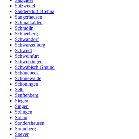
Salzgitter
Salzwedel
Sandersdorf-Brehna
Sangerhausen
Schmalkalden
Schmölln
Schneeberg
Schwandorf
Schwarzenberg
Schwedt
Schweinfurt
Schwetzingen
Schwäbisch Gmünd
Schönebeck
Schönewalde
Schöningen
Selb
Senftenberg
Siegen
Singen
Solingen
Soltau
Sondershausen
Sonneberg
Speyer