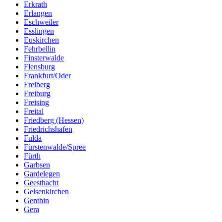
Erkrath
Erlangen
Eschweiler
Esslingen
Euskirchen
Fehrbellin
Finsterwalde
Flensburg
Frankfurt/Oder
Freiberg
Freiburg
Freising
Freital
Friedberg (Hessen)
Friedrichshafen
Fulda
Fürstenwalde/Spree
Fürth
Garbsen
Gardelegen
Geesthacht
Gelsenkirchen
Genthin
Gera