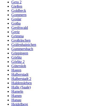
Gera 2
Gießen
Goldbeck
Gommern
Goslar
Gotha
Greifswald
Greiz
Grimma
Großräschen
Gräfenhainichen
Gummersbach
Göppingen
Görlitz
Görlitz 2
Gütersloh
Hagen
Halberstadt
Halberstadt 2
Haldensleben
Halle (Saale)
Hameln
Hamm
Hanau
Heidelberg