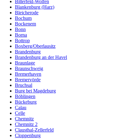
Bitterfeld-Wolfen
Blankenburg (Harz)
Bleicherode
Bochum
Bockenem
Bonn
Borna
Bottrop
Boxberg/Oberlausitz
Brandenburg
Brandenburg an der Havel
Braunlage
Braunschweig
Bremerhaven
Bremervörde
Bruchsal
Burg bei Magdeburg
Böblingen
Bückeburg
Calau
Celle
Chemnitz
Chemnitz 2
Clausthal-Zellerfeld
Cloppenburg