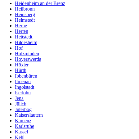
Heidenheim an der Brenz
Heilbronn
Heinsberg
Helmstedt
Herne
Herten
Hettstedt
Hildesheim
Hof
Holzminden
Hoyerswerda
Höxter
Hürth
Ibbenbüren
Ilmenau
Ingolstadt
Iserlohn
Jena
Jülich
Jüterbog
Kaiserslautern
Kamenz
Karlsruhe
Kassel
Kehl