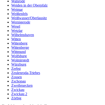
Walsrode
Weiden in der Oberpfalz
Weimar
Weißenfels
Weißwasser/Oberlausitz
Wernigerode
Wesel
Wetzlar
Wilhelmshaven
Witten
Wittenberg
Wittenberge
Wittmund
Wolfsburg
Wolmirstedt
Würzburg
Zerbst
Zeulenroda-Triebes
Zossen
Zschopau
Zweibruecken
Zwickau
Zwickau 2
Zörbig