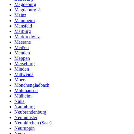
Magdeburg
Magdeburg 2
Mainz
Mannheim
Mansfeld
Marburg
Marktredwitz
Meerane
Meißen
Menden
Meppen
Merseburg
Minden
Mittweida
Moers
Mönchengladbach
Mühlhausen
Mülheim
Naila
Naumburg
Neubrandenburg
Neumünster
Neunkirchen (Saar)
Neuruppin
Neuss