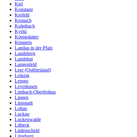
Kiel
Konstanz
Krefeld
Kronach
Kulmbach
Kyritz
Königslutter
Könnern
Landau in der Pfalz
Landsberg
Landshut
Langenfeld
Leer (Ostfriesland)
Leipzig
Lemgo
Leverkusen
Limbach-Oberfrohna
Lingen
Lippstadt
Lohne
Luckau
Luckenwalde
Lübeck
Lüdenscheid
Lüneburg