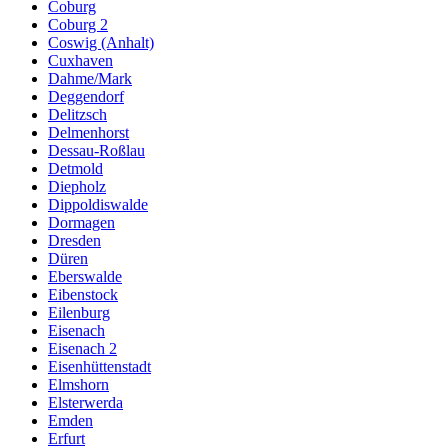
Coburg
Coburg 2
Coswig (Anhalt)
Cuxhaven
Dahme/Mark
Deggendorf
Delitzsch
Delmenhorst
Dessau-Roßlau
Detmold
Diepholz
Dippoldiswalde
Dormagen
Dresden
Düren
Eberswalde
Eibenstock
Eilenburg
Eisenach
Eisenach 2
Eisenhüttenstadt
Elmshorn
Elsterwerda
Emden
Erfurt