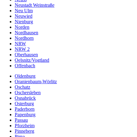
Neustadt Weinstraße
Neu Ulm
Neuwied
Nienburg
Norden
Nordhausen
Nordhorn
NRW
NRW 2
Oberhausen
Oelsnitz/Vogtland
Offenbach
Oldenburg
Oranienbaum-Wörlitz
Oschatz
Oschersleben
Osnabrück
Osterburg
Paderborn
Papenburg
Passau
Pforzheim
Pinneberg
Pirna