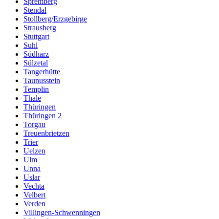
Spremberg
Stendal
Stollberg/Erzgebirge
Strausberg
Stuttgart
Suhl
Südharz
Sülzetal
Tangerhütte
Taunusstein
Templin
Thale
Thüringen
Thüringen 2
Torgau
Treuenbrietzen
Trier
Uelzen
Ulm
Unna
Uslar
Vechta
Velbert
Verden
Villingen-Schwenningen