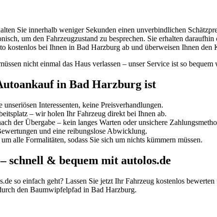
alten Sie innerhalb weniger Sekunden einen unverbindlichen Schätzpre
fonisch, um den Fahrzeugzustand zu besprechen. Sie erhalten daraufhin
to kostenlos bei Ihnen in Bad Harzburg ab und überweisen Ihnen den K
e müssen nicht einmal das Haus verlassen – unser Service ist so bequem
Autoankauf in Bad Harzburg ist
 unseriösen Interessenten, keine Preisverhandlungen.
itsplatz – wir holen Ihr Fahrzeug direkt bei Ihnen ab.
 nach der Übergabe – kein langes Warten oder unsichere Zahlungsmeth
e Bewertungen und eine reibungslose Abwicklung.
m alle Formalitäten, sodass Sie sich um nichts kümmern müssen.
– schnell & bequem mit autolos.de
.de so einfach geht? Lassen Sie jetzt Ihr Fahrzeug kostenlos bewerten 
 durch den Baumwipfelpfad in Bad Harzburg.