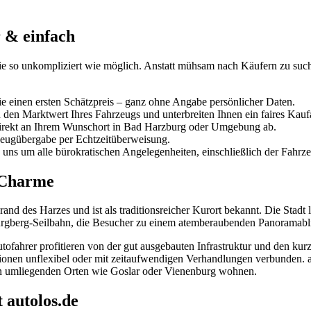
r & einfach
Sie so unkompliziert wie möglich. Anstatt mühsam nach Käufern zu su
Sie einen ersten Schätzpreis – ganz ohne Angabe persönlicher Daten.
n den Marktwert Ihres Fahrzeugs und unterbreiten Ihnen ein faires Kau
 direkt an Ihrem Wunschort in Bad Harzburg oder Umgebung ab.
hrzeugübergabe per Echtzeitüberweisung.
uns um alle bürokratischen Angelegenheiten, einschließlich der Fahr
 Charme
d des Harzes und ist als traditionsreicher Kurort bekannt. Die Stadt 
 Burgberg-Seilbahn, die Besucher zu einem atemberaubenden Panoramabli
utofahrer profitieren von der gut ausgebauten Infrastruktur und den ku
onen unflexibel oder mit zeitaufwendigen Verhandlungen verbunden. au
en umliegenden Orten wie Goslar oder Vienenburg wohnen.
 autolos.de