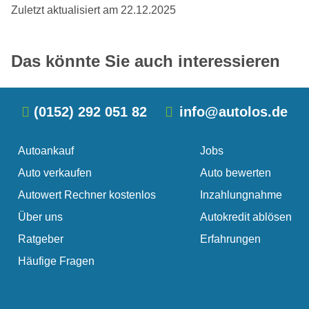
Zuletzt aktualisiert am 22.12.2025
übersehenes Verkehrszeichen. Die Gründe für
finalen Autowert berechnen nur wenige Anbieter
einen Autounfall sind vielfältig. Solange niemand
tatsächlich kostenlos. Häufig müssen Sie Ihr Auto
Schwacke Liste oder DAT-Liste
schwer …
erst …
Das könnte Sie auch interessieren
(0152) 292 051 82
info@autolos.de
Autoankauf
Jobs
Auto verkaufen
Auto bewerten
Autowert Rechner kostenlos
Inzahlungnahme
Über uns
Autokredit ablösen
Ratgeber
Erfahrungen
Häufige Fragen