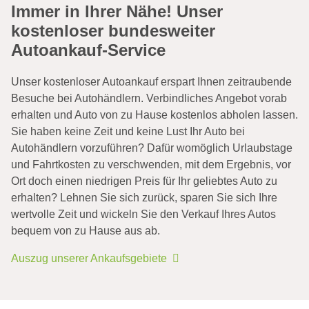
Immer in Ihrer Nähe! Unser
kostenloser bundesweiter
Autoankauf-Service
Unser kostenloser Autoankauf erspart Ihnen zeitraubende
Besuche bei Autohändlern. Verbindliches Angebot vorab
erhalten und Auto von zu Hause kostenlos abholen lassen.
Sie haben keine Zeit und keine Lust Ihr Auto bei
Autohändlern vorzuführen? Dafür womöglich Urlaubstage
und Fahrtkosten zu verschwenden, mit dem Ergebnis, vor
Ort doch einen niedrigen Preis für Ihr geliebtes Auto zu
erhalten? Lehnen Sie sich zurück, sparen Sie sich Ihre
wertvolle Zeit und wickeln Sie den Verkauf Ihres Autos
bequem von zu Hause aus ab.
Auszug unserer Ankaufsgebiete
Unfallwagen mit Totalschaden
verkaufen
Autowert Rechner kostenlos
Eine kleine Unachtsamkeit, Glatteis oder ein
Sie fragen sich „Was ist mein Auto wert?“. Den