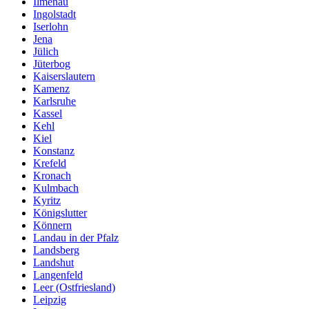
Ilmenau
Ingolstadt
Iserlohn
Jena
Jülich
Jüterbog
Kaiserslautern
Kamenz
Karlsruhe
Kassel
Kehl
Kiel
Konstanz
Krefeld
Kronach
Kulmbach
Kyritz
Königslutter
Könnern
Landau in der Pfalz
Landsberg
Landshut
Langenfeld
Leer (Ostfriesland)
Leipzig