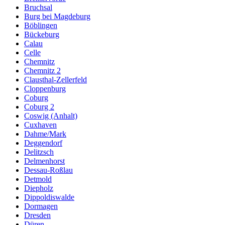
Bruchsal
Burg bei Magdeburg
Böblingen
Bückeburg
Calau
Celle
Chemnitz
Chemnitz 2
Clausthal-Zellerfeld
Cloppenburg
Coburg
Coburg 2
Coswig (Anhalt)
Cuxhaven
Dahme/Mark
Deggendorf
Delitzsch
Delmenhorst
Dessau-Roßlau
Detmold
Diepholz
Dippoldiswalde
Dormagen
Dresden
Düren