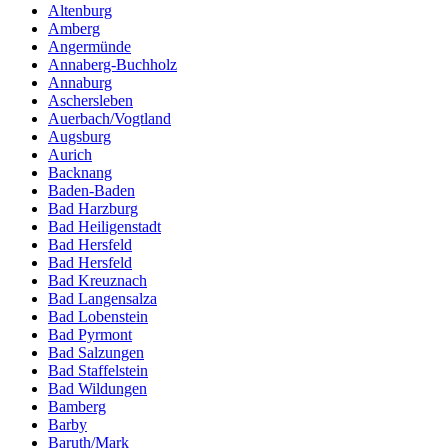
Altenburg
Amberg
Angermünde
Annaberg-Buchholz
Annaburg
Aschersleben
Auerbach/Vogtland
Augsburg
Aurich
Backnang
Baden-Baden
Bad Harzburg
Bad Heiligenstadt
Bad Hersfeld
Bad Hersfeld
Bad Kreuznach
Bad Langensalza
Bad Lobenstein
Bad Pyrmont
Bad Salzungen
Bad Staffelstein
Bad Wildungen
Bamberg
Barby
Baruth/Mark