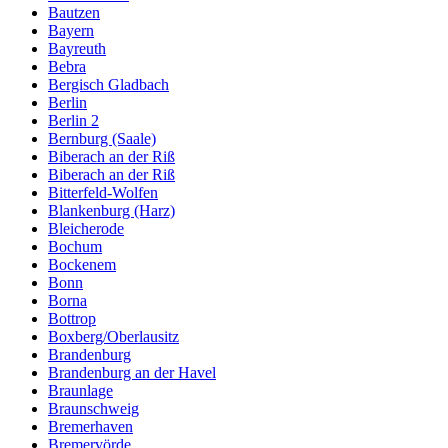
Bautzen
Bayern
Bayreuth
Bebra
Bergisch Gladbach
Berlin
Berlin 2
Bernburg (Saale)
Biberach an der Riß
Biberach an der Riß
Bitterfeld-Wolfen
Blankenburg (Harz)
Bleicherode
Bochum
Bockenem
Bonn
Borna
Bottrop
Boxberg/Oberlausitz
Brandenburg
Brandenburg an der Havel
Braunlage
Braunschweig
Bremerhaven
Bremervörde