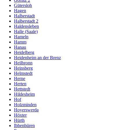
Görlitz 2
Gütersloh
Hagen
Halberstadt
Halberstadt 2
Haldensleben
Halle (Saale)
Hameln
Hamm
Hanau
Heidelberg
Heidenheim an der Brenz
Heilbronn
Heinsberg
Helmstedt
Herne
Herten
Hettstedt
Hildesheim
Hof
Holzminden
Hoyerswerda
Höxter
Hürth
Ibbenbüren