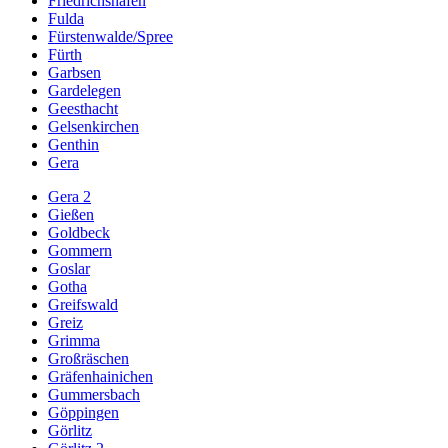
Friedrichshafen
Fulda
Fürstenwalde/Spree
Fürth
Garbsen
Gardelegen
Geesthacht
Gelsenkirchen
Genthin
Gera
Gera 2
Gießen
Goldbeck
Gommern
Goslar
Gotha
Greifswald
Greiz
Grimma
Großräschen
Gräfenhainichen
Gummersbach
Göppingen
Görlitz