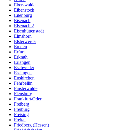
Eberswalde
Eibenstock
Eilenburg
Eisenach
Eisenach 2
Eisenhüttenstadt
Elmshorn
Elsterwerda
Emden
Erfurt
Erkrath
Erlangen
Eschweiler
Esslingen
Euskirchen
Fehrbellin
Finsterwalde
Flensburg
Frankfurt/Oder
Freiberg
Freiburg
Freising
Freital
Friedberg (Hessen)