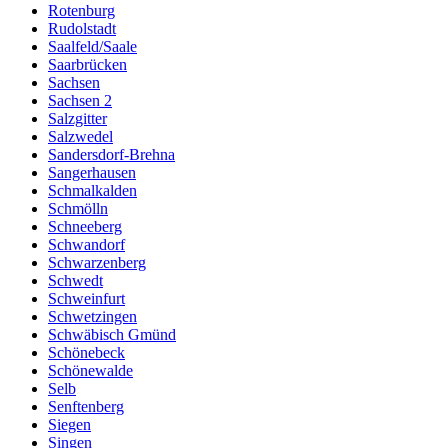
Rotenburg
Rudolstadt
Saalfeld/Saale
Saarbrücken
Sachsen
Sachsen 2
Salzgitter
Salzwedel
Sandersdorf-Brehna
Sangerhausen
Schmalkalden
Schmölln
Schneeberg
Schwandorf
Schwarzenberg
Schwedt
Schweinfurt
Schwetzingen
Schwäbisch Gmünd
Schönebeck
Schönewalde
Selb
Senftenberg
Siegen
Singen