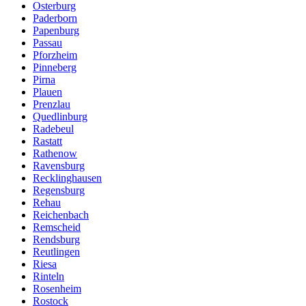
Osterburg
Paderborn
Papenburg
Passau
Pforzheim
Pinneberg
Pirna
Plauen
Prenzlau
Quedlinburg
Radebeul
Rastatt
Rathenow
Ravensburg
Recklinghausen
Regensburg
Rehau
Reichenbach
Remscheid
Rendsburg
Reutlingen
Riesa
Rinteln
Rosenheim
Rostock