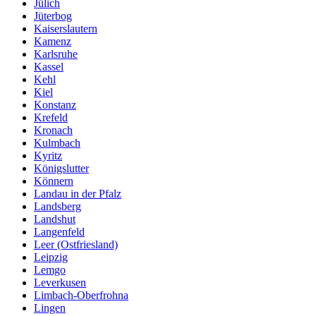
Jülich
Jüterbog
Kaiserslautern
Kamenz
Karlsruhe
Kassel
Kehl
Kiel
Konstanz
Krefeld
Kronach
Kulmbach
Kyritz
Königslutter
Könnern
Landau in der Pfalz
Landsberg
Landshut
Langenfeld
Leer (Ostfriesland)
Leipzig
Lemgo
Leverkusen
Limbach-Oberfrohna
Lingen