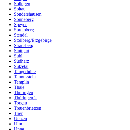
Solingen
Soltau
Sondershausen
Sonneberg
Speyer
Spremberg
Stendal
Stollberg/Erzgebirge
Strausberg
Stuttgart
Suhl
Südharz
Sülzetal
Tangerhütte
Taunusstein
Templin
Thale
Thüringen
Thüringen 2
Torgau
Treuenbrietzen
Trier
Uelzen
Ulm
Unna