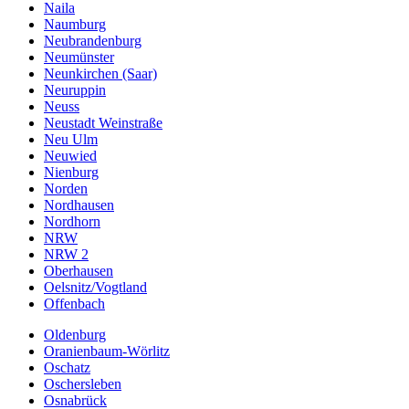
Naila
Naumburg
Neubrandenburg
Neumünster
Neunkirchen (Saar)
Neuruppin
Neuss
Neustadt Weinstraße
Neu Ulm
Neuwied
Nienburg
Norden
Nordhausen
Nordhorn
NRW
NRW 2
Oberhausen
Oelsnitz/Vogtland
Offenbach
Oldenburg
Oranienbaum-Wörlitz
Oschatz
Oschersleben
Osnabrück