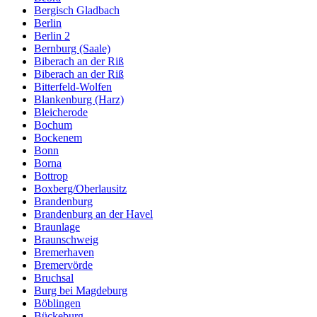
Bergisch Gladbach
Berlin
Berlin 2
Bernburg (Saale)
Biberach an der Riß
Biberach an der Riß
Bitterfeld-Wolfen
Blankenburg (Harz)
Bleicherode
Bochum
Bockenem
Bonn
Borna
Bottrop
Boxberg/Oberlausitz
Brandenburg
Brandenburg an der Havel
Braunlage
Braunschweig
Bremerhaven
Bremervörde
Bruchsal
Burg bei Magdeburg
Böblingen
Bückeburg