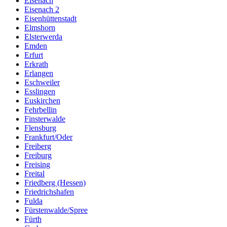
Eisenach
Eisenach 2
Eisenhüttenstadt
Elmshorn
Elsterwerda
Emden
Erfurt
Erkrath
Erlangen
Eschweiler
Esslingen
Euskirchen
Fehrbellin
Finsterwalde
Flensburg
Frankfurt/Oder
Freiberg
Freiburg
Freising
Freital
Friedberg (Hessen)
Friedrichshafen
Fulda
Fürstenwalde/Spree
Fürth