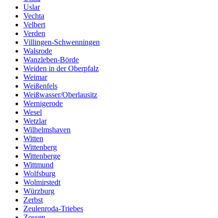
Uslar
Vechta
Velbert
Verden
Villingen-Schwenningen
Walsrode
Wanzleben-Börde
Weiden in der Oberpfalz
Weimar
Weißenfels
Weißwasser/Oberlausitz
Wernigerode
Wesel
Wetzlar
Wilhelmshaven
Witten
Wittenberg
Wittenberge
Wittmund
Wolfsburg
Wolmirstedt
Würzburg
Zerbst
Zeulenroda-Triebes
Zossen