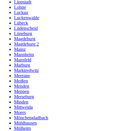
Lippstadt
Lohne
Luckau
Luckenwalde
Lübeck
Lüdenscheid
Lüneburg
Magdeburg
Magdeburg 2
Mainz
Mannheim
Mansfeld
Marburg
Marktredwitz
Meerane
Meißen
Menden
Meppen
Merseburg
Minden
Mittweida
Moers
Mönchengladbach
Mühlhausen
Mülheim