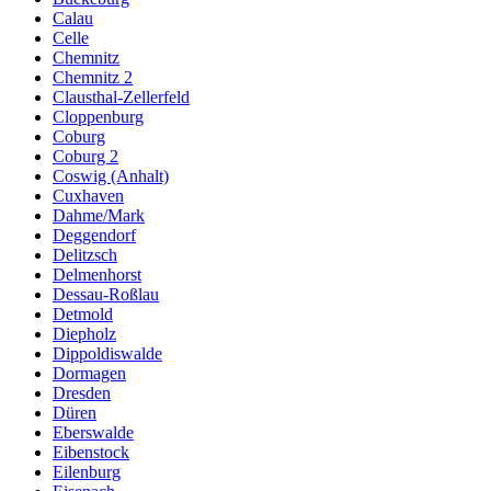
Calau
Celle
Chemnitz
Chemnitz 2
Clausthal-Zellerfeld
Cloppenburg
Coburg
Coburg 2
Coswig (Anhalt)
Cuxhaven
Dahme/Mark
Deggendorf
Delitzsch
Delmenhorst
Dessau-Roßlau
Detmold
Diepholz
Dippoldiswalde
Dormagen
Dresden
Düren
Eberswalde
Eibenstock
Eilenburg