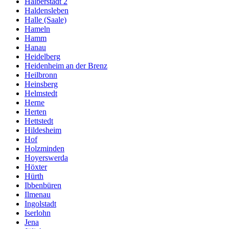
Halberstadt 2
Haldensleben
Halle (Saale)
Hameln
Hamm
Hanau
Heidelberg
Heidenheim an der Brenz
Heilbronn
Heinsberg
Helmstedt
Herne
Herten
Hettstedt
Hildesheim
Hof
Holzminden
Hoyerswerda
Höxter
Hürth
Ibbenbüren
Ilmenau
Ingolstadt
Iserlohn
Jena