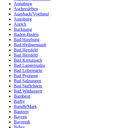
Annaburg
Aschersleben
Auerbach/Vogtland
Augsburg
Aurich
Backnang
Baden-Baden
Bad Harzburg
Bad Heiligenstadt
Bad Hersfeld
Bad Hersfeld
Bad Kreuznach
Bad Langensalza
Bad Lobenstein
Bad Pyrmont
Bad Salzungen
Bad Staffelstein
Bad Wildungen
Bamberg
Barby
Baruth/Mark
Bautzen
Bayern
Bayreuth
Bebra