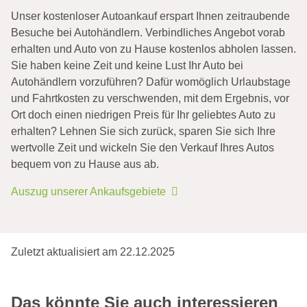
Unser kostenloser Autoankauf erspart Ihnen zeitraubende
Besuche bei Autohändlern. Verbindliches Angebot vorab
erhalten und Auto von zu Hause kostenlos abholen lassen.
Sie haben keine Zeit und keine Lust Ihr Auto bei
Autohändlern vorzuführen? Dafür womöglich Urlaubstage
und Fahrtkosten zu verschwenden, mit dem Ergebnis, vor
Ort doch einen niedrigen Preis für Ihr geliebtes Auto zu
erhalten? Lehnen Sie sich zurück, sparen Sie sich Ihre
wertvolle Zeit und wickeln Sie den Verkauf Ihres Autos
bequem von zu Hause aus ab.
Auszug unserer Ankaufsgebiete
Unfallwagen mit Totalschaden
verkaufen
Autowert Rechner kostenlos
Eine kleine Unachtsamkeit, Glatteis oder ein
Sie fragen sich „Was ist mein Auto wert?“. Den
Zuletzt aktualisiert am 22.12.2025
übersehenes Verkehrszeichen. Die Gründe für
finalen Autowert berechnen nur wenige Anbieter
einen Autounfall sind vielfältig. Solange niemand
tatsächlich kostenlos. Häufig müssen Sie Ihr Auto
Schwacke Liste oder DAT-Liste
schwer …
erst …
Das könnte Sie auch interessieren