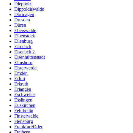
Diepholz
Dippoldiswalde
Dormagen
Dresden
Düren
Eberswalde
Eibenstock
Eilenburg
Eisenach
Eisenach 2
Eisenhüttenstadt
Elmshorn
Elsterwerda
Emden
Erfurt
Erkrath
Erlangen
Eschweiler
Esslingen
Euskirchen
Fehrbellin
Finsterwalde
Flensburg
Frankfurt/Oder
Freiberg