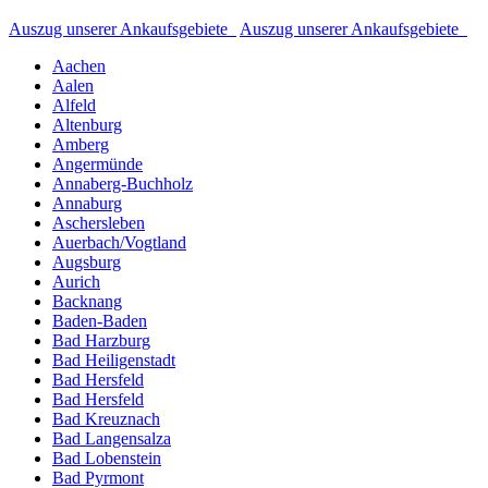
Auszug unserer Ankaufsgebiete
Auszug unserer Ankaufsgebiete
Aachen
Aalen
Alfeld
Altenburg
Amberg
Angermünde
Annaberg-Buchholz
Annaburg
Aschersleben
Auerbach/Vogtland
Augsburg
Aurich
Backnang
Baden-Baden
Bad Harzburg
Bad Heiligenstadt
Bad Hersfeld
Bad Hersfeld
Bad Kreuznach
Bad Langensalza
Bad Lobenstein
Bad Pyrmont