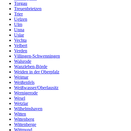
Torgau
Treuenbrietzen
Trier
Uelzen
Ulm
Unna
Uslar
Vechta
Velbert
Verden
Villingen-Schwenningen
Walsrode
Wanzleben-Börde
Weiden in der Oberpfalz
Weimar
Weißenfels
Weißwasser/Oberlausitz
Wernigerode
Wesel
Wetzlar
Wilhelmshaven
Witten
Wittenberg
Wittenberge
Wittmund