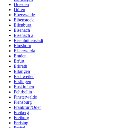
Dresden
Düren
Eberswalde
Eibenstock
Eilenburg
Eisenach
Eisenach 2
Eisenhüttenstadt
Elmshorn
Elsterwerda
Emden
Erfurt
Erkrath
Erlangen
Eschweiler
Esslingen
Euskirchen
Fehrbellin
Finsterwalde
Flensburg
Frankfurt/Oder
Freiberg
Freiburg
Freising
Freital