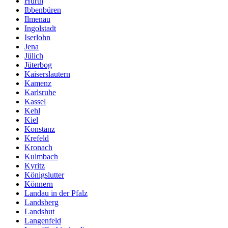
Hürth
Ibbenbüren
Ilmenau
Ingolstadt
Iserlohn
Jena
Jülich
Jüterbog
Kaiserslautern
Kamenz
Karlsruhe
Kassel
Kehl
Kiel
Konstanz
Krefeld
Kronach
Kulmbach
Kyritz
Königslutter
Könnern
Landau in der Pfalz
Landsberg
Landshut
Langenfeld