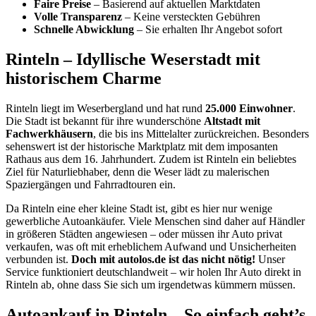
Faire Preise
– Basierend auf aktuellen Marktdaten
Volle Transparenz
– Keine versteckten Gebühren
Schnelle Abwicklung
– Sie erhalten Ihr Angebot sofort
Rinteln – Idyllische Weserstadt mit
historischem Charme
Rinteln liegt im Weserbergland und hat rund
25.000 Einwohner
.
Die Stadt ist bekannt für ihre wunderschöne
Altstadt mit
Fachwerkhäusern
, die bis ins Mittelalter zurückreichen. Besonders
sehenswert ist der historische Marktplatz mit dem imposanten
Rathaus aus dem 16. Jahrhundert. Zudem ist Rinteln ein beliebtes
Ziel für Naturliebhaber, denn die Weser lädt zu malerischen
Spaziergängen und Fahrradtouren ein.
Da Rinteln eine eher kleine Stadt ist, gibt es hier nur wenige
gewerbliche Autoankäufer. Viele Menschen sind daher auf Händler
in größeren Städten angewiesen – oder müssen ihr Auto privat
verkaufen, was oft mit erheblichem Aufwand und Unsicherheiten
verbunden ist.
Doch mit autolos.de ist das nicht nötig!
Unser
Service funktioniert deutschlandweit – wir holen Ihr Auto direkt in
Rinteln ab, ohne dass Sie sich um irgendetwas kümmern müssen.
Autoankauf in Rinteln – So einfach geht’s