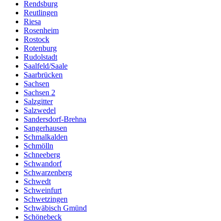
Rendsburg
Reutlingen
Riesa
Rosenheim
Rostock
Rotenburg
Rudolstadt
Saalfeld/Saale
Saarbrücken
Sachsen
Sachsen 2
Salzgitter
Salzwedel
Sandersdorf-Brehna
Sangerhausen
Schmalkalden
Schmölln
Schneeberg
Schwandorf
Schwarzenberg
Schwedt
Schweinfurt
Schwetzingen
Schwäbisch Gmünd
Schönebeck