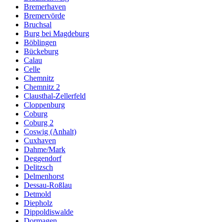
Bremerhaven
Bremervörde
Bruchsal
Burg bei Magdeburg
Böblingen
Bückeburg
Calau
Celle
Chemnitz
Chemnitz 2
Clausthal-Zellerfeld
Cloppenburg
Coburg
Coburg 2
Coswig (Anhalt)
Cuxhaven
Dahme/Mark
Deggendorf
Delitzsch
Delmenhorst
Dessau-Roßlau
Detmold
Diepholz
Dippoldiswalde
Dormagen