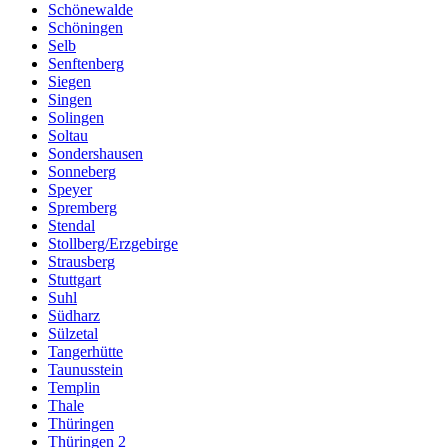
Schönewalde
Schöningen
Selb
Senftenberg
Siegen
Singen
Solingen
Soltau
Sondershausen
Sonneberg
Speyer
Spremberg
Stendal
Stollberg/Erzgebirge
Strausberg
Stuttgart
Suhl
Südharz
Sülzetal
Tangerhütte
Taunusstein
Templin
Thale
Thüringen
Thüringen 2