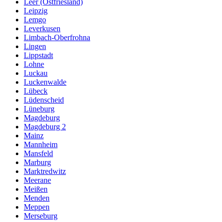
Leer (Ostfriesland)
Leipzig
Lemgo
Leverkusen
Limbach-Oberfrohna
Lingen
Lippstadt
Lohne
Luckau
Luckenwalde
Lübeck
Lüdenscheid
Lüneburg
Magdeburg
Magdeburg 2
Mainz
Mannheim
Mansfeld
Marburg
Marktredwitz
Meerane
Meißen
Menden
Meppen
Merseburg