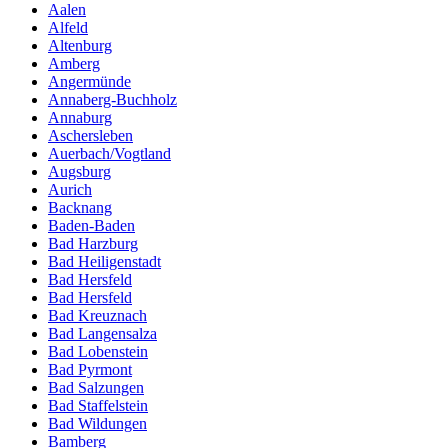
Aalen
Alfeld
Altenburg
Amberg
Angermünde
Annaberg-Buchholz
Annaburg
Aschersleben
Auerbach/Vogtland
Augsburg
Aurich
Backnang
Baden-Baden
Bad Harzburg
Bad Heiligenstadt
Bad Hersfeld
Bad Hersfeld
Bad Kreuznach
Bad Langensalza
Bad Lobenstein
Bad Pyrmont
Bad Salzungen
Bad Staffelstein
Bad Wildungen
Bamberg