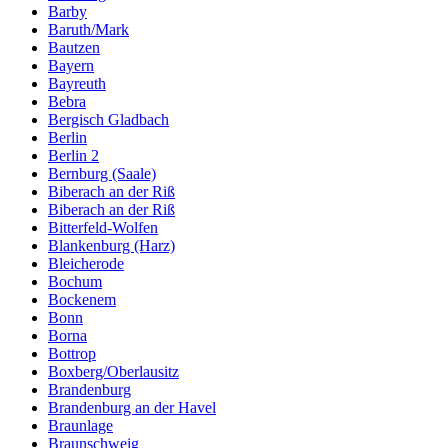
Barby
Baruth/Mark
Bautzen
Bayern
Bayreuth
Bebra
Bergisch Gladbach
Berlin
Berlin 2
Bernburg (Saale)
Biberach an der Riß
Biberach an der Riß
Bitterfeld-Wolfen
Blankenburg (Harz)
Bleicherode
Bochum
Bockenem
Bonn
Borna
Bottrop
Boxberg/Oberlausitz
Brandenburg
Brandenburg an der Havel
Braunlage
Braunschweig