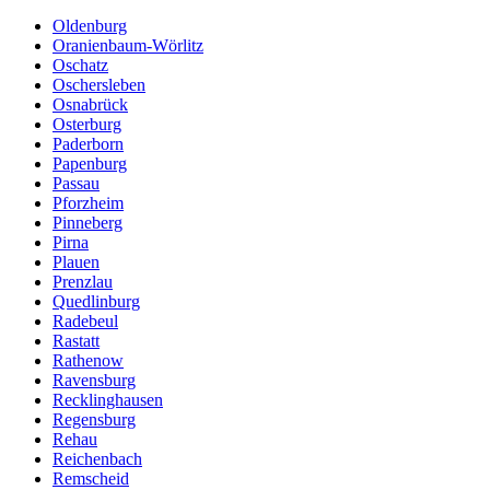
Oldenburg
Oranienbaum-Wörlitz
Oschatz
Oschersleben
Osnabrück
Osterburg
Paderborn
Papenburg
Passau
Pforzheim
Pinneberg
Pirna
Plauen
Prenzlau
Quedlinburg
Radebeul
Rastatt
Rathenow
Ravensburg
Recklinghausen
Regensburg
Rehau
Reichenbach
Remscheid