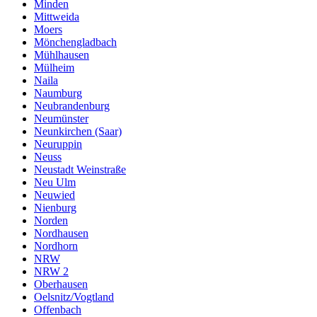
Minden
Mittweida
Moers
Mönchengladbach
Mühlhausen
Mülheim
Naila
Naumburg
Neubrandenburg
Neumünster
Neunkirchen (Saar)
Neuruppin
Neuss
Neustadt Weinstraße
Neu Ulm
Neuwied
Nienburg
Norden
Nordhausen
Nordhorn
NRW
NRW 2
Oberhausen
Oelsnitz/Vogtland
Offenbach