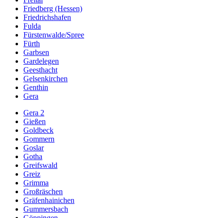
Friedberg (Hessen)
Friedrichshafen
Fulda
Fürstenwalde/Spree
Fürth
Garbsen
Gardelegen
Geesthacht
Gelsenkirchen
Genthin
Gera
Gera 2
Gießen
Goldbeck
Gommern
Goslar
Gotha
Greifswald
Greiz
Grimma
Großräschen
Gräfenhainichen
Gummersbach
Göppingen