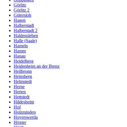
Görlitz
Görlitz 2
Gütersloh
Hagen
Halberstadt
Halberstadt 2
Haldensleben
Halle (Saale)
Hameln
Hamm
Hanau
Heidelberg
Heidenheim an der Brenz
Heilbronn
Heinsberg
Helmstedt
Herne
Herten
Hettstedt
Hildesheim
Hof
Holzminden
Hoyerswerda
Höxter