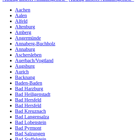
Aachen
Aalen
Alfeld
Altenburg
Amberg
Angermünde
Annaberg-Buchholz
Annaburg
Aschersleben
Auerbach/Vogtland
Augsburg
Aurich
Backnang
Baden-Baden
Bad Harzburg
Bad Heiligenstadt
Bad Hersfeld
Bad Hersfeld
Bad Kreuznach
Bad Langensalza
Bad Lobenstein
Bad Pyrmont
Bad Salzungen
Bad Staffelstein