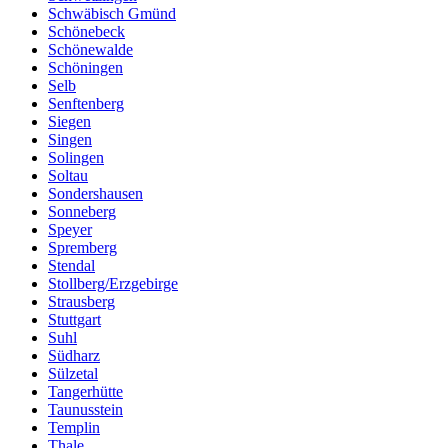
Schwäbisch Gmünd
Schönebeck
Schönewalde
Schöningen
Selb
Senftenberg
Siegen
Singen
Solingen
Soltau
Sondershausen
Sonneberg
Speyer
Spremberg
Stendal
Stollberg/Erzgebirge
Strausberg
Stuttgart
Suhl
Südharz
Sülzetal
Tangerhütte
Taunusstein
Templin
Thale