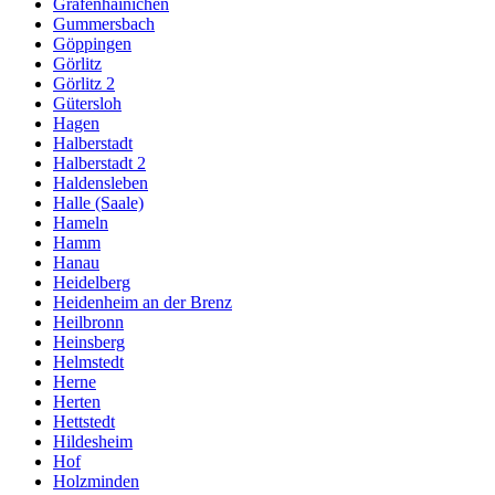
Gräfenhainichen
Gummersbach
Göppingen
Görlitz
Görlitz 2
Gütersloh
Hagen
Halberstadt
Halberstadt 2
Haldensleben
Halle (Saale)
Hameln
Hamm
Hanau
Heidelberg
Heidenheim an der Brenz
Heilbronn
Heinsberg
Helmstedt
Herne
Herten
Hettstedt
Hildesheim
Hof
Holzminden