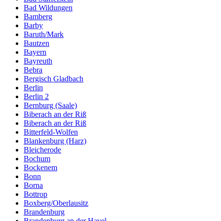
Bad Wildungen
Bamberg
Barby
Baruth/Mark
Bautzen
Bayern
Bayreuth
Bebra
Bergisch Gladbach
Berlin
Berlin 2
Bernburg (Saale)
Biberach an der Riß
Biberach an der Riß
Bitterfeld-Wolfen
Blankenburg (Harz)
Bleicherode
Bochum
Bockenem
Bonn
Borna
Bottrop
Boxberg/Oberlausitz
Brandenburg
Brandenburg an der Havel