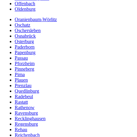
Offenbach
Oldenburg
Oranienbaum-Wörlitz
Oschatz
Oschersleben
Osnabrück
Osterburg
Paderborn
Papenburg
Passau
Pforzheim
Pinneberg
Pirna
Plauen
Prenzlau
Quedlinburg
Radebeul
Rastatt
Rathenow
Ravensburg
Recklinghausen
Regensburg
Rehau
Reichenbach