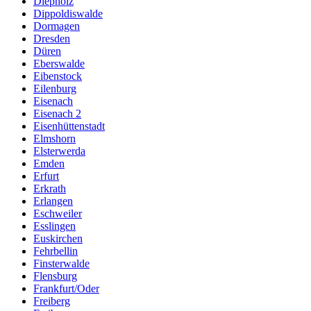
Diepholz
Dippoldiswalde
Dormagen
Dresden
Düren
Eberswalde
Eibenstock
Eilenburg
Eisenach
Eisenach 2
Eisenhüttenstadt
Elmshorn
Elsterwerda
Emden
Erfurt
Erkrath
Erlangen
Eschweiler
Esslingen
Euskirchen
Fehrbellin
Finsterwalde
Flensburg
Frankfurt/Oder
Freiberg