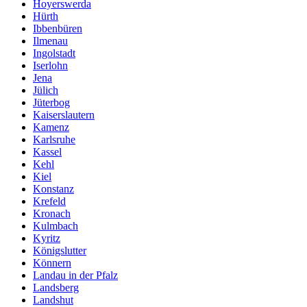
Hoyerswerda
Hürth
Ibbenbüren
Ilmenau
Ingolstadt
Iserlohn
Jena
Jülich
Jüterbog
Kaiserslautern
Kamenz
Karlsruhe
Kassel
Kehl
Kiel
Konstanz
Krefeld
Kronach
Kulmbach
Kyritz
Königslutter
Könnern
Landau in der Pfalz
Landsberg
Landshut