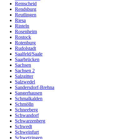
Remscheid
Rendsburg
Reutlingen
Riesa
Rinteln
Rosenheim
Rostock
Rotenburg
Rudolstadt
Saalfeld/Saale
Saarbrücken
Sachsen
Sachsen 2
Salzgitter
Salzwedel
Sandersdorf-Brehna
Sangerhausen
Schmalkalden
Schmölln
Schneeberg
Schwandorf
Schwarzenberg
Schwedt
Schweinfurt
Schwetzingen