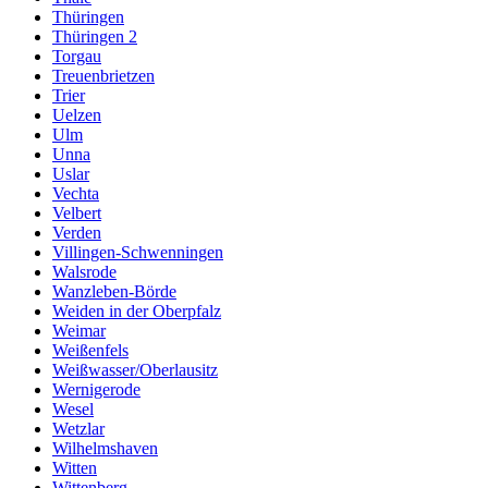
Thüringen
Thüringen 2
Torgau
Treuenbrietzen
Trier
Uelzen
Ulm
Unna
Uslar
Vechta
Velbert
Verden
Villingen-Schwenningen
Walsrode
Wanzleben-Börde
Weiden in der Oberpfalz
Weimar
Weißenfels
Weißwasser/Oberlausitz
Wernigerode
Wesel
Wetzlar
Wilhelmshaven
Witten
Wittenberg