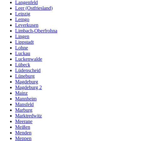
Langenfeld
Leer (Ostfriesland)
Leipzig
Lemgo
Leverkusen
Limbach-Oberfrohna
Lingen
Lippstadt
Lohne
Luckau
Luckenwalde
Lübeck
Lüdenscheid
Lüneburg
Magdeburg
Magdeburg 2
Mainz
Mannheim
Mansfeld
Marburg
Marktredwitz
Meerane
Meißen
Menden
Meppen