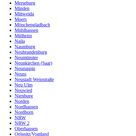
Merseburg
Minden
Mittweida
Moers
Mönchengladbach
Mühlhausen
Mülheim
Naila
Naumburg
Neubrandenburg
Neumünster
Neunkirchen (Saar)
Neuruppin
Neuss
Neustadt Weinstraße
Neu Ulm
Neuwied
Nienburg
Norden
Nordhausen
Nordhorn
NRW
NRW 2
Oberhausen
Oelsnitz/Vogtland