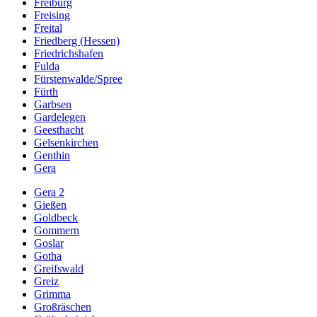
Freiburg
Freising
Freital
Friedberg (Hessen)
Friedrichshafen
Fulda
Fürstenwalde/Spree
Fürth
Garbsen
Gardelegen
Geesthacht
Gelsenkirchen
Genthin
Gera
Gera 2
Gießen
Goldbeck
Gommern
Goslar
Gotha
Greifswald
Greiz
Grimma
Großräschen