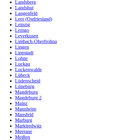
Landsberg
Landshut
Langenfeld
Leer (Ostfriesland)
Leipzig
Lemgo
Leverkusen
Limbach-Oberfrohna
Lingen
Lippstadt
Lohne
Luckau
Luckenwalde
Lübeck
Lüdenscheid
Lüneburg
Magdeburg
Magdeburg 2
Mainz
Mannheim
Mansfeld
Marburg
Marktredwitz
Meerane
Meißen