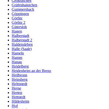
Großräschen
Gräfenhainichen
Gummersbach
Göppingen
Görlitz
Görlitz 2
Gütersloh
Hagen
Halberstadt
Halberstadt 2
Haldensleben
Halle (Saale)
Hameln
Hamm
Hanau
Heidelberg
Heidenheim an der Brenz
Heilbronn
Heinsberg
Helmstedt
Herne
Herten
Hettstedt
Hildesheim
Hof