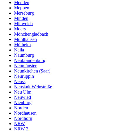
Menden
Meppen
Merseburg
Minden
Mittweida
Moers
Mönchengladbach
Mühlhausen
Mülheim
Naila
Naumburg
Neubrandenburg
Neumünster
Neunkirchen (Saar)
Neuruppin
Neuss
Neustadt Weinstraße
Neu Ulm
Neuwied
Nienburg
Norden
Nordhausen
Nordhorn
NRW
NRW 2