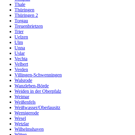
Thale
Thüringen
Thüringen 2
Torgau
Treuenbrietzen
Trier
Uelzen
Ulm
Unna
Uslar
Vechta
Velbert
Verden
Villingen-Schwenningen
Walsrode
Wanzleben-Börde
Weiden in der Oberpfalz
Weimar
Weißenfels
Weißwasser/Oberlausitz
Wernigerode
Wesel
Wetzlar
Wilhelmshaven
Witten