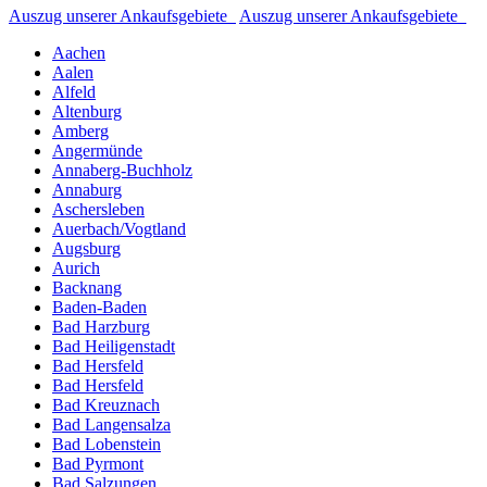
Auszug unserer Ankaufsgebiete
Auszug unserer Ankaufsgebiete
Aachen
Aalen
Alfeld
Altenburg
Amberg
Angermünde
Annaberg-Buchholz
Annaburg
Aschersleben
Auerbach/Vogtland
Augsburg
Aurich
Backnang
Baden-Baden
Bad Harzburg
Bad Heiligenstadt
Bad Hersfeld
Bad Hersfeld
Bad Kreuznach
Bad Langensalza
Bad Lobenstein
Bad Pyrmont
Bad Salzungen