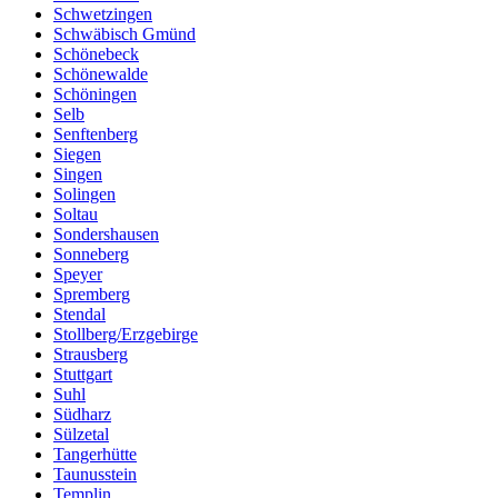
Schwetzingen
Schwäbisch Gmünd
Schönebeck
Schönewalde
Schöningen
Selb
Senftenberg
Siegen
Singen
Solingen
Soltau
Sondershausen
Sonneberg
Speyer
Spremberg
Stendal
Stollberg/Erzgebirge
Strausberg
Stuttgart
Suhl
Südharz
Sülzetal
Tangerhütte
Taunusstein
Templin