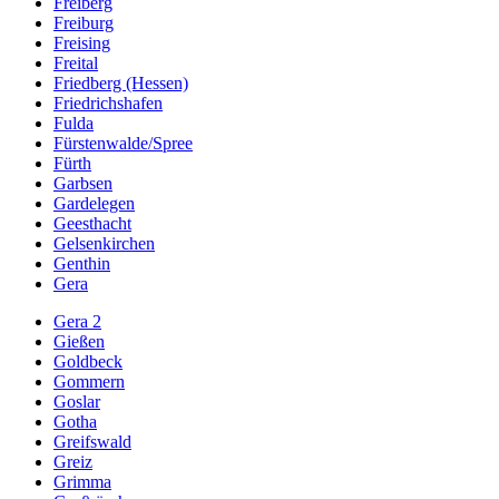
Freiberg
Freiburg
Freising
Freital
Friedberg (Hessen)
Friedrichshafen
Fulda
Fürstenwalde/Spree
Fürth
Garbsen
Gardelegen
Geesthacht
Gelsenkirchen
Genthin
Gera
Gera 2
Gießen
Goldbeck
Gommern
Goslar
Gotha
Greifswald
Greiz
Grimma