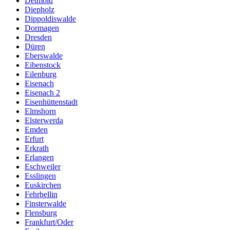
Detmold
Diepholz
Dippoldiswalde
Dormagen
Dresden
Düren
Eberswalde
Eibenstock
Eilenburg
Eisenach
Eisenach 2
Eisenhüttenstadt
Elmshorn
Elsterwerda
Emden
Erfurt
Erkrath
Erlangen
Eschweiler
Esslingen
Euskirchen
Fehrbellin
Finsterwalde
Flensburg
Frankfurt/Oder