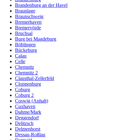
Brandenburg an der Havel
Braunlage
Braunschweig
Bremerhaven
Bremervörde
Bruchsal
Burg bei Magdeburg
Böblingen
Bückeburg
Calau
Celle
Chemnitz
Chemnitz 2
Clausthal-Zellerfeld
Cloppenburg
Coburg
Coburg 2
Coswig (Anhalt)
Cuxhaven
Dahme/Mark
Deggendorf
Delitzsch
Delmenhorst
Dessau-Roßlau