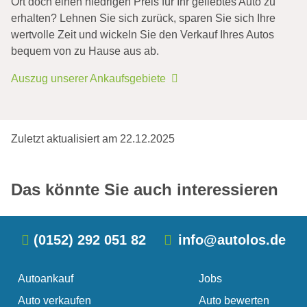
Ort doch einen niedrigen Preis für Ihr geliebtes Auto zu
erhalten? Lehnen Sie sich zurück, sparen Sie sich Ihre
wertvolle Zeit und wickeln Sie den Verkauf Ihres Autos
bequem von zu Hause aus ab.
Auszug unserer Ankaufsgebiete
Unfallwagen mit Totalschaden
verkaufen
Autowert Rechner kostenlos
Eine kleine Unachtsamkeit, Glatteis oder ein
Sie fragen sich „Was ist mein Auto wert?“. Den
Zuletzt aktualisiert am 22.12.2025
übersehenes Verkehrszeichen. Die Gründe für
finalen Autowert berechnen nur wenige Anbieter
einen Autounfall sind vielfältig. Solange niemand
tatsächlich kostenlos. Häufig müssen Sie Ihr Auto
Schwacke Liste oder DAT-Liste
schwer …
erst …
Das könnte Sie auch interessieren
(0152) 292 051 82
info@autolos.de
Autoankauf
Jobs
Auto verkaufen
Auto bewerten